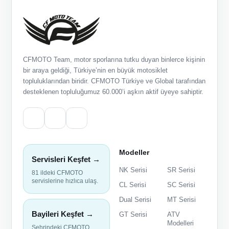
CFMOTO Team, motor sporlarına tutku duyan binlerce kişinin
bir araya geldiği, Türkiye’nin en büyük motosiklet
topluluklarından biridir. CFMOTO Türkiye ve Global tarafından
desteklenen topluluğumuz 60.000’i aşkın aktif üyeye sahiptir.
Modeller
Servisleri Keşfet →
NK Serisi
SR Serisi
81 ildeki CFMOTO
servislerine hızlıca ulaş.
CL Serisi
SC Serisi
Dual Serisi
MT Serisi
Bayileri Keşfet →
GT Serisi
ATV
Modelleri
Şehrindeki CFMOTO