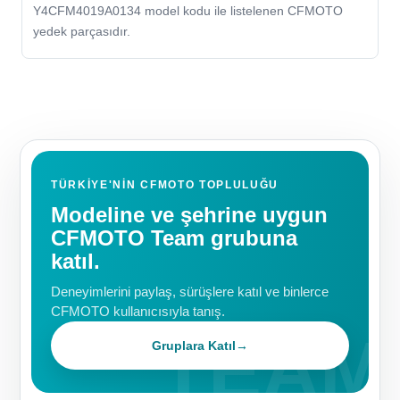
Y4CFM4019A0134 model kodu ile listelenen CFMOTO
yedek parçasıdır.
TÜRKIYE'NIN CFMOTO TOPLULUĞU
Modeline ve şehrine uygun
CFMOTO Team grubuna
katıl.
Deneyimlerini paylaş, sürüşlere katıl ve binlerce
CFMOTO kullanıcısıyla tanış.
Gruplara Katıl
→