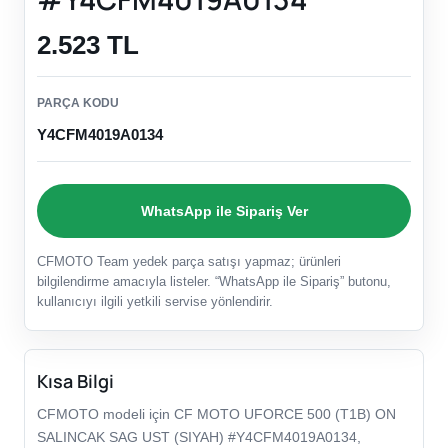
2.523 TL
PARÇA KODU
Y4CFM4019A0134
WhatsApp ile Sipariş Ver
CFMOTO Team yedek parça satışı yapmaz; ürünleri
bilgilendirme amacıyla listeler. “WhatsApp ile Sipariş” butonu,
kullanıcıyı ilgili yetkili servise yönlendirir.
Kısa Bilgi
CFMOTO modeli için CF MOTO UFORCE 500 (T1B) ON
SALINCAK SAG UST (SIYAH) #Y4CFM4019A0134,