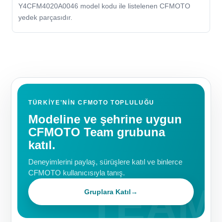
Y4CFM4020A0046 model kodu ile listelenen CFMOTO
yedek parçasıdır.
TÜRKIYE'NIN CFMOTO TOPLULUĞU
Modeline ve şehrine uygun
CFMOTO Team grubuna
katıl.
Deneyimlerini paylaş, sürüşlere katıl ve binlerce
CFMOTO kullanıcısıyla tanış.
Gruplara Katıl
→