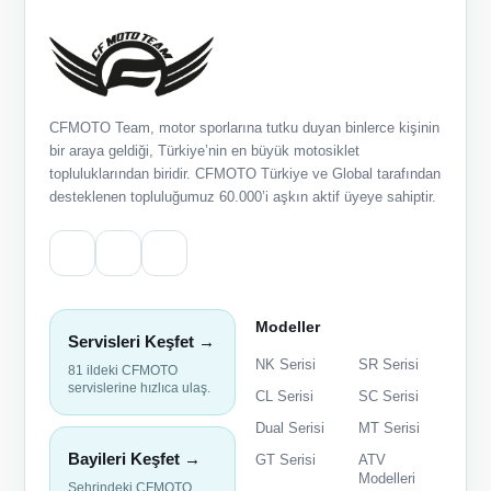
CFMOTO Team, motor sporlarına tutku duyan binlerce kişinin
bir araya geldiği, Türkiye’nin en büyük motosiklet
topluluklarından biridir. CFMOTO Türkiye ve Global tarafından
desteklenen topluluğumuz 60.000’i aşkın aktif üyeye sahiptir.
Modeller
Servisleri Keşfet →
NK Serisi
SR Serisi
81 ildeki CFMOTO
servislerine hızlıca ulaş.
CL Serisi
SC Serisi
Dual Serisi
MT Serisi
Bayileri Keşfet →
GT Serisi
ATV
Modelleri
Şehrindeki CFMOTO