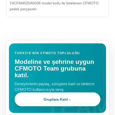
Y4CFM4020A0038 model kodu ile listelenen CFMOTO
yedek parçasıdır.
TÜRKIYE'NIN CFMOTO TOPLULUĞU
Modeline ve şehrine uygun
CFMOTO Team grubuna
katıl.
Deneyimlerini paylaş, sürüşlere katıl ve binlerce
CFMOTO kullanıcısıyla tanış.
Gruplara Katıl
→