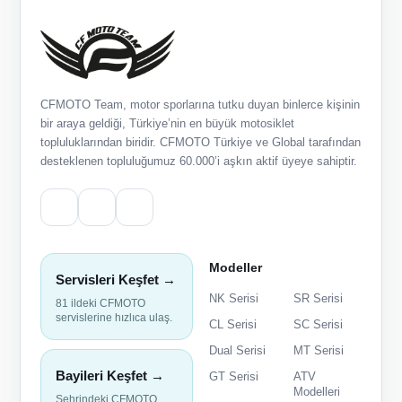
CFMOTO Team, motor sporlarına tutku duyan binlerce kişinin
bir araya geldiği, Türkiye’nin en büyük motosiklet
topluluklarından biridir. CFMOTO Türkiye ve Global tarafından
desteklenen topluluğumuz 60.000’i aşkın aktif üyeye sahiptir.
Modeller
Servisleri Keşfet →
NK Serisi
SR Serisi
81 ildeki CFMOTO
servislerine hızlıca ulaş.
CL Serisi
SC Serisi
Dual Serisi
MT Serisi
Bayileri Keşfet →
GT Serisi
ATV
Modelleri
Şehrindeki CFMOTO