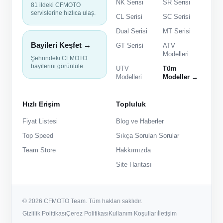
NK Serisi
SR Serisi
81 ildeki CFMOTO
servislerine hızlıca ulaş.
CL Serisi
SC Serisi
Dual Serisi
MT Serisi
Bayileri Keşfet →
GT Serisi
ATV
Modelleri
Şehrindeki CFMOTO
bayilerini görüntüle.
UTV
Tüm
Modelleri
Modeller →
Hızlı Erişim
Topluluk
Fiyat Listesi
Blog ve Haberler
Top Speed
Sıkça Sorulan Sorular
Team Store
Hakkımızda
Site Haritası
© 2026 CFMOTO Team. Tüm hakları saklıdır.
Gizlilik Politikası
Çerez Politikası
Kullanım Koşulları
İletişim