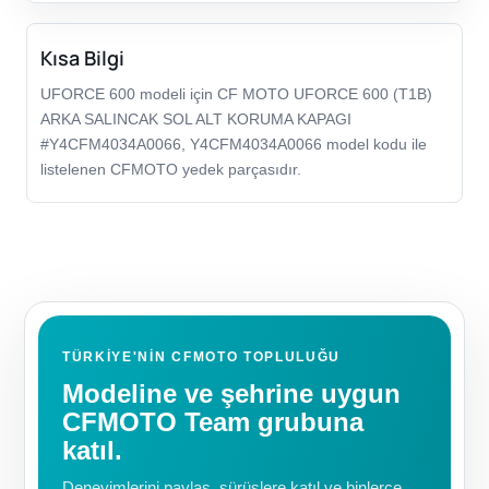
Kısa Bilgi
UFORCE 600 modeli için CF MOTO UFORCE 600 (T1B)
ARKA SALINCAK SOL ALT KORUMA KAPAGI
#Y4CFM4034A0066, Y4CFM4034A0066 model kodu ile
listelenen CFMOTO yedek parçasıdır.
TÜRKIYE'NIN CFMOTO TOPLULUĞU
Modeline ve şehrine uygun
CFMOTO Team grubuna
katıl.
Deneyimlerini paylaş, sürüşlere katıl ve binlerce