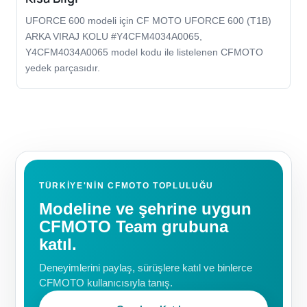
UFORCE 600 modeli için CF MOTO UFORCE 600 (T1B)
ARKA VIRAJ KOLU #Y4CFM4034A0065,
Y4CFM4034A0065 model kodu ile listelenen CFMOTO
yedek parçasıdır.
TÜRKIYE'NIN CFMOTO TOPLULUĞU
Modeline ve şehrine uygun
CFMOTO Team grubuna
katıl.
Deneyimlerini paylaş, sürüşlere katıl ve binlerce
CFMOTO kullanıcısıyla tanış.