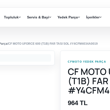
Topluluk
Servis & Bayi
Yedek Parça
İçerikler
Parça
/
CF MOTO UFORCE 600 (T1B) FAR TASI SOL #Y4CFM4034A0019
CFMOTO YEDEK PARÇA
CF MOTO 
(T1B) FAR
#Y4CFM4
964 TL