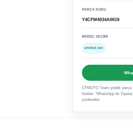
PARÇA KODU
Y4CFM4034A0019
MODEL SEÇIMI
UFORCE 600
What
CFMOTO Team yedek parça sat
listeler. “WhatsApp ile Sipariş”
yönlendirir.