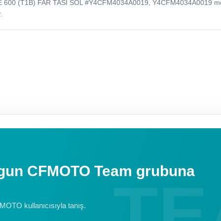
 600 (T1B) FAR TASI SOL #Y4CFM4034A0019, Y4CFM4034A0019 m
.
uygun CFMOTO Team grubuna
FMOTO kullanıcısıyla tanış.