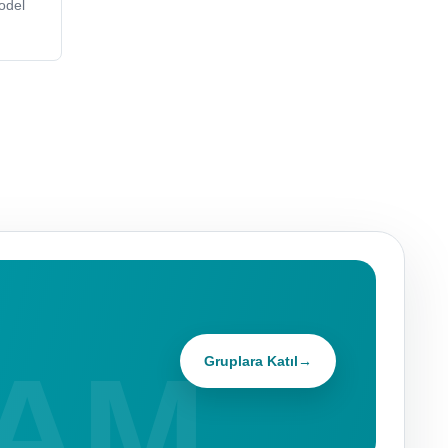
odel
Gruplara Katıl
→