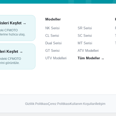
Modeller
isleri Keşfet →
NK Serisi
SR Serisi
deki CFMOTO
lerine hızlıca ulaş.
CL Serisi
SC Serisi
Dual Serisi
MT Serisi
GT Serisi
ATV Modelleri
leri Keşfet →
UTV Modelleri
Tüm Modeller →
indeki CFMOTO
rini görüntüle.
Gizlilik Politikası
Çerez Politikası
Kullanım Koşulları
İletişim