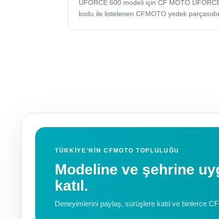
UFORCE 600 modeli için CF MOTO UFORCE
kodu ile listelenen CFMOTO yedek parçasıdır
TÜRKIYE'NIN CFMOTO TOPLULUĞU
Modeline ve şehrine 
katıl.
Deneyimlerini paylaş, sürüşlere katıl ve binlerce C