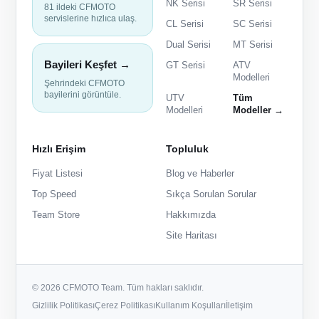
NK Serisi
SR Serisi
81 ildeki CFMOTO
servislerine hızlıca ulaş.
CL Serisi
SC Serisi
Dual Serisi
MT Serisi
Bayileri Keşfet →
GT Serisi
ATV
Modelleri
Şehrindeki CFMOTO
bayilerini görüntüle.
UTV
Tüm
Modelleri
Modeller →
Hızlı Erişim
Topluluk
Fiyat Listesi
Blog ve Haberler
Top Speed
Sıkça Sorulan Sorular
Team Store
Hakkımızda
Site Haritası
© 2026 CFMOTO Team. Tüm hakları saklıdır.
Gizlilik Politikası
Çerez Politikası
Kullanım Koşulları
İletişim