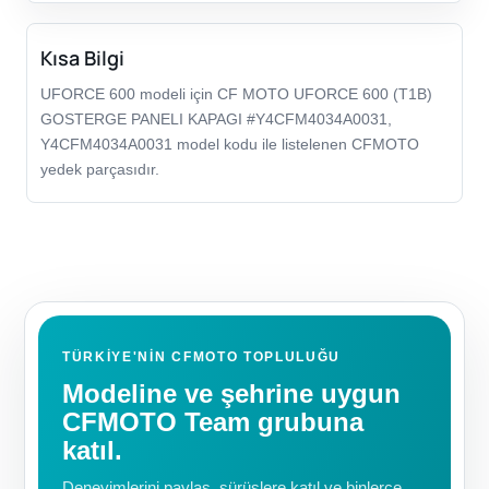
Kısa Bilgi
UFORCE 600 modeli için CF MOTO UFORCE 600 (T1B)
GOSTERGE PANELI KAPAGI #Y4CFM4034A0031,
Y4CFM4034A0031 model kodu ile listelenen CFMOTO
yedek parçasıdır.
TÜRKIYE'NIN CFMOTO TOPLULUĞU
Modeline ve şehrine uygun
CFMOTO Team grubuna
katıl.
Deneyimlerini paylaş, sürüşlere katıl ve binlerce