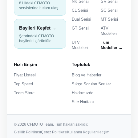
NK Serisi
SR Serisi
81 ildeki CFMOTO
servislerine hızlıca ulaş.
CL Serisi
SC Serisi
Dual Serisi
MT Serisi
Bayileri Keşfet →
GT Serisi
ATV
Modelleri
Şehrindeki CFMOTO
bayilerini görüntüle.
UTV
Tüm
Modelleri
Modeller →
Hızlı Erişim
Topluluk
Fiyat Listesi
Blog ve Haberler
Top Speed
Sıkça Sorulan Sorular
Team Store
Hakkımızda
Site Haritası
© 2026 CFMOTO Team. Tüm hakları saklıdır.
Gizlilik Politikası
Çerez Politikası
Kullanım Koşulları
İletişim