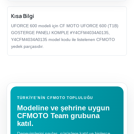
Kısa Bilgi
UFORCE 600 modeli için CF MOTO UFORCE 600 (T1B)
GOSTERGE PANELI KOMPLE #Y4CFM4034A0135,
Y4CFM4034A0135 model kodu ile listelenen CFMOTO
yedek parçasıdır.
TÜRKIYE'NIN CFMOTO TOPLULUĞU
Modeline ve şehrine uygun
CFMOTO Team grubuna
katıl.
Deneyimlerini paylaş, sürüşlere katıl ve binlerce