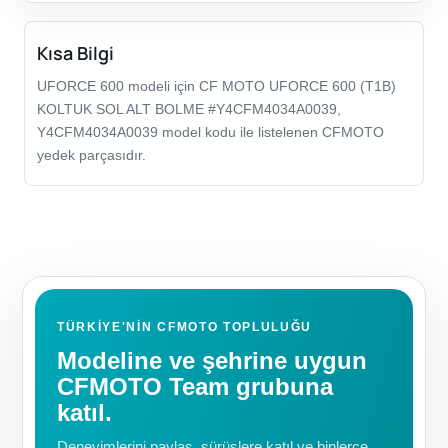
Kısa Bilgi
UFORCE 600 modeli için CF MOTO UFORCE 600 (T1B)
KOLTUK SOL ALT BOLME #Y4CFM4034A0039,
Y4CFM4034A0039 model kodu ile listelenen CFMOTO
yedek parçasıdır.
TÜRKIYE'NIN CFMOTO TOPLULUĞU
Modeline ve şehrine uygun
CFMOTO Team grubuna
katıl.
Deneyimlerini paylaş, sürüşlere katıl ve binlerce