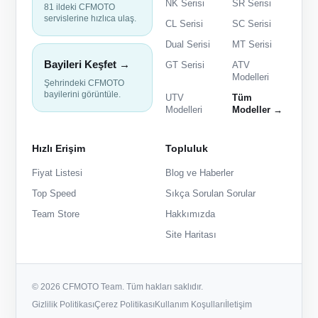
NK Serisi
SR Serisi
81 ildeki CFMOTO
servislerine hızlıca ulaş.
CL Serisi
SC Serisi
Dual Serisi
MT Serisi
Bayileri Keşfet →
GT Serisi
ATV
Modelleri
Şehrindeki CFMOTO
bayilerini görüntüle.
UTV
Tüm
Modelleri
Modeller →
Hızlı Erişim
Topluluk
Fiyat Listesi
Blog ve Haberler
Top Speed
Sıkça Sorulan Sorular
Team Store
Hakkımızda
Site Haritası
© 2026 CFMOTO Team. Tüm hakları saklıdır.
Gizlilik Politikası
Çerez Politikası
Kullanım Koşulları
İletişim