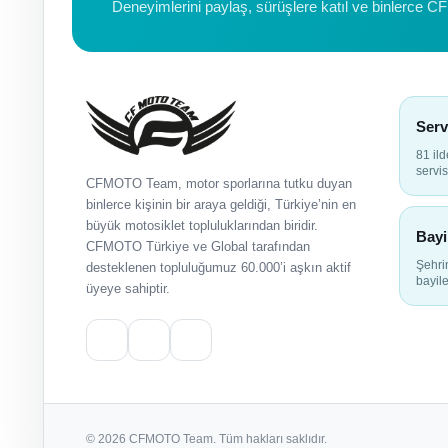
Deneyimlerini paylaş, sürüşlere katıl ve binlerce C
Serv
81 il
servis
CFMOTO Team, motor sporlarına tutku duyan
binlerce kişinin bir araya geldiği, Türkiye’nin en
büyük motosiklet topluluklarından biridir.
Bayi
CFMOTO Türkiye ve Global tarafından
Şehr
desteklenen topluluğumuz 60.000’i aşkın aktif
bayile
üyeye sahiptir.
© 2026 CFMOTO Team. Tüm hakları saklıdır.