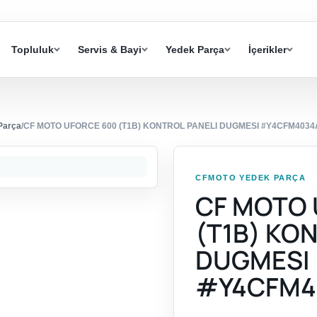
Topluluk
Servis & Bayi
Yedek Parça
İçerikler
Parça
/
CF MOTO UFORCE 600 (T1B) KONTROL PANELI DUGMESI #Y4CFM4034
CFMOTO YEDEK PARÇA
CF MOTO 
(T1B) KO
DUGMESI
#Y4CFM4