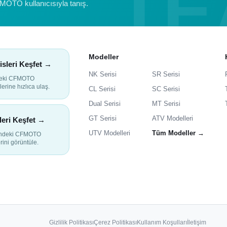
FMOTO kullanıcısıyla tanış.
Modeller
isleri Keşfet →
NK Serisi
SR Serisi
deki CFMOTO
lerine hızlıca ulaş.
CL Serisi
SC Serisi
Dual Serisi
MT Serisi
GT Serisi
ATV Modelleri
leri Keşfet →
UTV Modelleri
Tüm Modeller →
indeki CFMOTO
rini görüntüle.
Gizlilik Politikası
Çerez Politikası
Kullanım Koşulları
İletişim