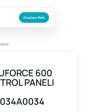
Gruplara Katıl
A0034
UFORCE 600
NTROL PANELI
034A0034