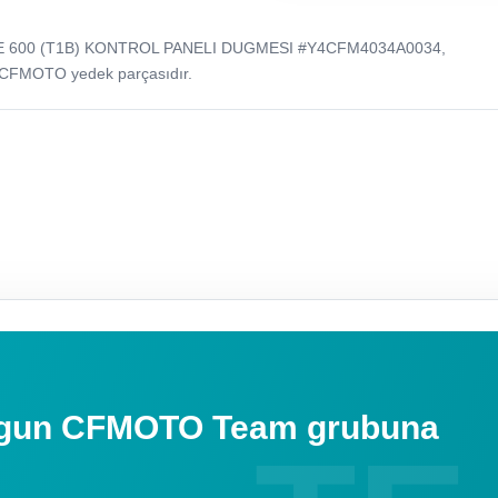
E 600 (T1B) KONTROL PANELI DUGMESI #Y4CFM4034A0034,
 CFMOTO yedek parçasıdır.
uygun CFMOTO Team grubuna