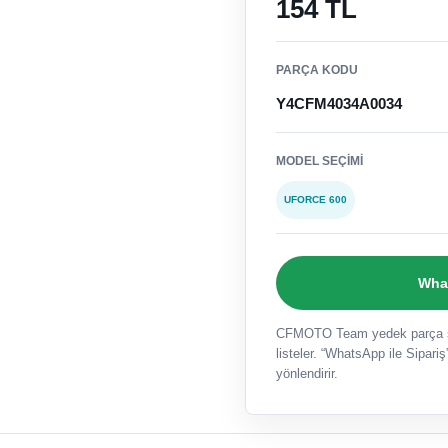
154 TL
PARÇA KODU
Y4CFM4034A0034
MODEL SEÇIMI
UFORCE 600
What
CFMOTO Team yedek parça sat
listeler. “WhatsApp ile Sipariş”
yönlendirir.