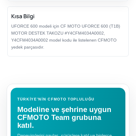
Kısa Bilgi
UFORCE 600 modeli için CF MOTO UFORCE 600 (T1B)
MOTOR DESTEK TAKOZU #Y4CFM4034A0002,
Y4CFM4034A0002 model kodu ile listelenen CFMOTO
yedek parçasıdır.
TÜRKIYE'NIN CFMOTO TOPLULUĞU
Modeline ve şehrine uygun
CFMOTO Team grubuna
katıl.
Deneyimlerini paylaş, sürüşlere katıl ve binlerce