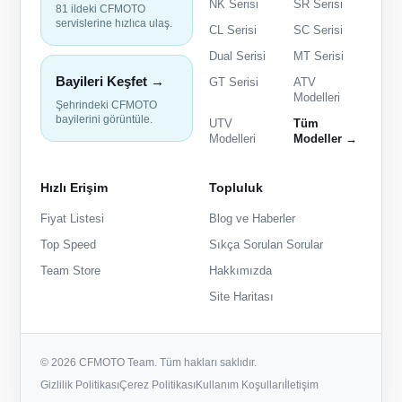
NK Serisi
SR Serisi
81 ildeki CFMOTO
servislerine hızlıca ulaş.
CL Serisi
SC Serisi
Dual Serisi
MT Serisi
Bayileri Keşfet →
GT Serisi
ATV
Modelleri
Şehrindeki CFMOTO
bayilerini görüntüle.
UTV
Tüm
Modelleri
Modeller →
Hızlı Erişim
Topluluk
Fiyat Listesi
Blog ve Haberler
Top Speed
Sıkça Sorulan Sorular
Team Store
Hakkımızda
Site Haritası
© 2026 CFMOTO Team. Tüm hakları saklıdır.
Gizlilik Politikası
Çerez Politikası
Kullanım Koşulları
İletişim