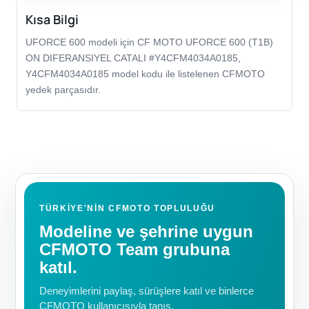
Kısa Bilgi
UFORCE 600 modeli için CF MOTO UFORCE 600 (T1B)
ON DIFERANSIYEL CATALI #Y4CFM4034A0185,
Y4CFM4034A0185 model kodu ile listelenen CFMOTO
yedek parçasıdır.
TÜRKIYE'NIN CFMOTO TOPLULUĞU
Modeline ve şehrine uygun
CFMOTO Team grubuna
katıl.
Deneyimlerini paylaş, sürüşlere katıl ve binlerce
CFMOTO kullanıcısıyla tanış.