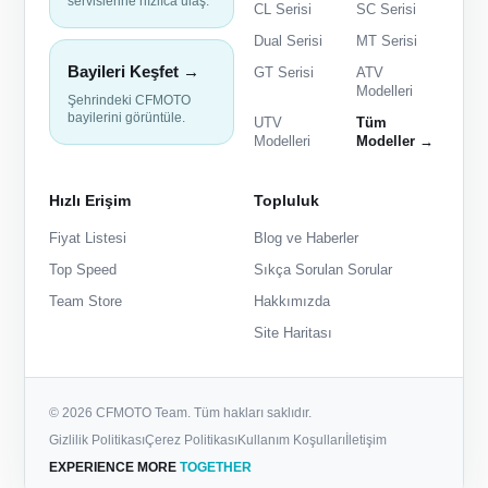
servislerine hızlıca ulaş.
CL Serisi
SC Serisi
Dual Serisi
MT Serisi
Bayileri Keşfet →
GT Serisi
ATV
Modelleri
Şehrindeki CFMOTO
bayilerini görüntüle.
UTV
Tüm
Modelleri
Modeller →
Hızlı Erişim
Topluluk
Fiyat Listesi
Blog ve Haberler
Top Speed
Sıkça Sorulan Sorular
Team Store
Hakkımızda
Site Haritası
© 2026 CFMOTO Team. Tüm hakları saklıdır.
Gizlilik Politikası
Çerez Politikası
Kullanım Koşulları
İletişim
EXPERIENCE MORE
TOGETHER