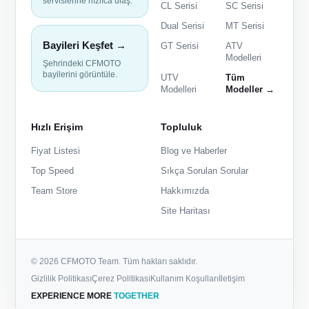
servislerine hızlıca ulaş.
CL Serisi
SC Serisi
Dual Serisi
MT Serisi
Bayileri Keşfet →
GT Serisi
ATV
Modelleri
Şehrindeki CFMOTO
bayilerini görüntüle.
UTV
Tüm
Modelleri
Modeller →
Hızlı Erişim
Topluluk
Fiyat Listesi
Blog ve Haberler
Top Speed
Sıkça Sorulan Sorular
Team Store
Hakkımızda
Site Haritası
© 2026 CFMOTO Team. Tüm hakları saklıdır.
Gizlilik Politikası
Çerez Politikası
Kullanım Koşulları
İletişim
EXPERIENCE MORE
TOGETHER