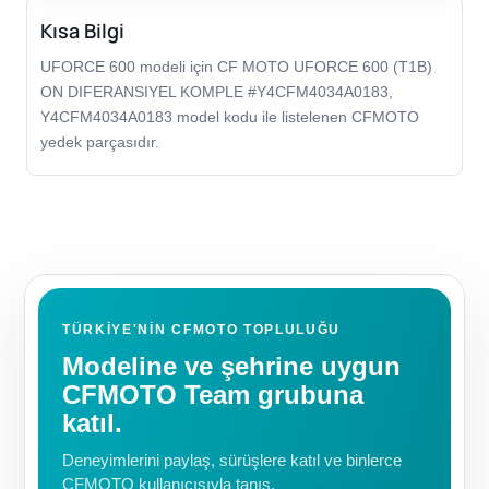
Kısa Bilgi
UFORCE 600 modeli için CF MOTO UFORCE 600 (T1B)
ON DIFERANSIYEL KOMPLE #Y4CFM4034A0183,
Y4CFM4034A0183 model kodu ile listelenen CFMOTO
yedek parçasıdır.
TÜRKIYE'NIN CFMOTO TOPLULUĞU
Modeline ve şehrine uygun
CFMOTO Team grubuna
katıl.
Deneyimlerini paylaş, sürüşlere katıl ve binlerce
CFMOTO kullanıcısıyla tanış.