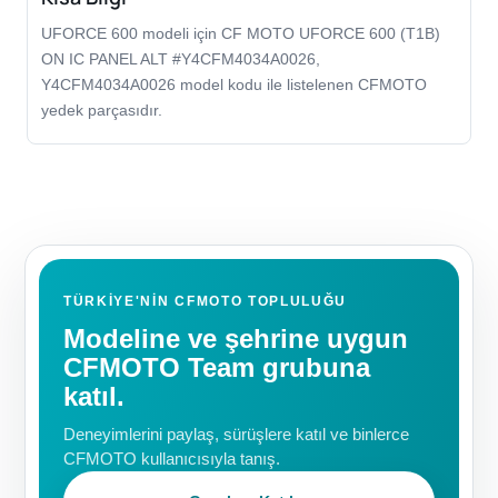
UFORCE 600 modeli için CF MOTO UFORCE 600 (T1B)
ON IC PANEL ALT #Y4CFM4034A0026,
Y4CFM4034A0026 model kodu ile listelenen CFMOTO
yedek parçasıdır.
TÜRKIYE'NIN CFMOTO TOPLULUĞU
Modeline ve şehrine uygun
CFMOTO Team grubuna
katıl.
Deneyimlerini paylaş, sürüşlere katıl ve binlerce
CFMOTO kullanıcısıyla tanış.