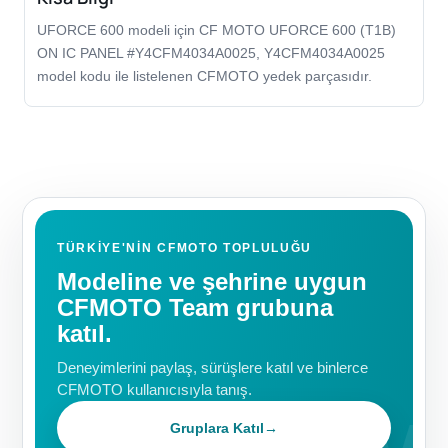
UFORCE 600 modeli için CF MOTO UFORCE 600 (T1B)
ON IC PANEL #Y4CFM4034A0025, Y4CFM4034A0025
model kodu ile listelenen CFMOTO yedek parçasıdır.
TÜRKIYE'NIN CFMOTO TOPLULUĞU
Modeline ve şehrine uygun
CFMOTO Team grubuna
katıl.
Deneyimlerini paylaş, sürüşlere katıl ve binlerce
CFMOTO kullanıcısıyla tanış.
Gruplara Katıl
→