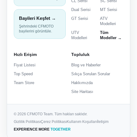
CL Serisi
SC Serisi
Dual Serisi
MT Serisi
Bayileri Keşfet →
GT Serisi
ATV
Modelleri
Şehrindeki CFMOTO
bayilerini görüntüle.
UTV
Tüm
Modelleri
Modeller →
Hızlı Erişim
Topluluk
Fiyat Listesi
Blog ve Haberler
Top Speed
Sıkça Sorulan Sorular
Team Store
Hakkımızda
Site Haritası
© 2026 CFMOTO Team. Tüm hakları saklıdır.
Gizlilik Politikası
Çerez Politikası
Kullanım Koşulları
İletişim
EXPERIENCE MORE
TOGETHER