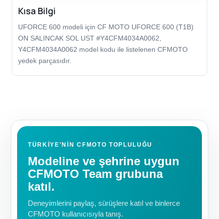
Kısa Bilgi
UFORCE 600 modeli için CF MOTO UFORCE 600 (T1B)
ON SALINCAK SOL UST #Y4CFM4034A0062,
Y4CFM4034A0062 model kodu ile listelenen CFMOTO
yedek parçasıdır.
TÜRKIYE'NIN CFMOTO TOPLULUĞU
Modeline ve şehrine uygun
CFMOTO Team grubuna
katıl.
Deneyimlerini paylaş, sürüşlere katıl ve binlerce
CFMOTO kullanıcısıyla tanış.