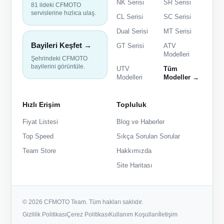
NK Serisi
SR Serisi
81 ildeki CFMOTO
servislerine hızlıca ulaş.
CL Serisi
SC Serisi
Dual Serisi
MT Serisi
Bayileri Keşfet →
GT Serisi
ATV
Modelleri
Şehrindeki CFMOTO
bayilerini görüntüle.
UTV
Tüm
Modelleri
Modeller →
Hızlı Erişim
Topluluk
Fiyat Listesi
Blog ve Haberler
Top Speed
Sıkça Sorulan Sorular
Team Store
Hakkımızda
Site Haritası
© 2026 CFMOTO Team. Tüm hakları saklıdır.
Gizlilik Politikası
Çerez Politikası
Kullanım Koşulları
İletişim