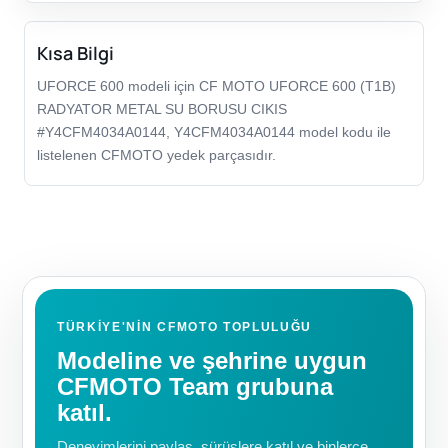
Kısa Bilgi
UFORCE 600 modeli için CF MOTO UFORCE 600 (T1B)
RADYATOR METAL SU BORUSU CIKIS
#Y4CFM4034A0144, Y4CFM4034A0144 model kodu ile
listelenen CFMOTO yedek parçasıdır.
TÜRKIYE'NIN CFMOTO TOPLULUĞU
Modeline ve şehrine uygun
CFMOTO Team grubuna
katıl.
Deneyimlerini paylaş, sürüşlere katıl ve binlerce