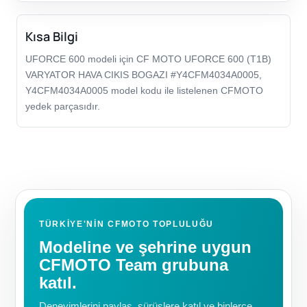
Kısa Bilgi
UFORCE 600 modeli için CF MOTO UFORCE 600 (T1B)
VARYATOR HAVA CIKIS BOGAZI #Y4CFM4034A0005,
Y4CFM4034A0005 model kodu ile listelenen CFMOTO
yedek parçasıdır.
TÜRKIYE'NIN CFMOTO TOPLULUĞU
Modeline ve şehrine uygun
CFMOTO Team grubuna
katıl.
Deneyimlerini paylaş, sürüşlere katıl ve binlerce