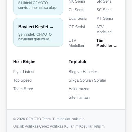
NK Serisi
SR Serisi
81 ildeki CFMOTO
servislerine hızlıca ulaş.
CL Serisi
SC Serisi
Dual Serisi
MT Serisi
Bayileri Keşfet →
GT Serisi
ATV
Modelleri
Şehrindeki CFMOTO
bayilerini görüntüle.
UTV
Tüm
Modelleri
Modeller →
Hızlı Erişim
Topluluk
Fiyat Listesi
Blog ve Haberler
Top Speed
Sıkça Sorulan Sorular
Team Store
Hakkımızda
Site Haritası
© 2026 CFMOTO Team. Tüm hakları saklıdır.
Gizlilik Politikası
Çerez Politikası
Kullanım Koşulları
İletişim