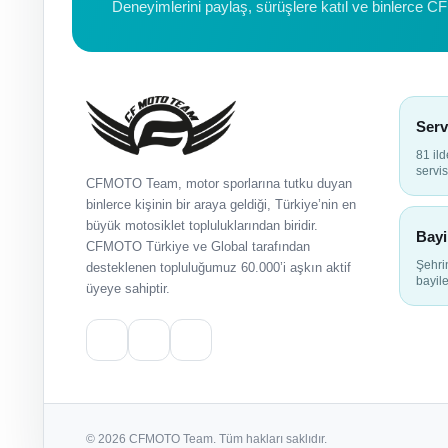
Deneyimlerini paylaş, sürüşlere katıl ve binlerce C
Serv
81 il
servis
CFMOTO Team, motor sporlarına tutku duyan
binlerce kişinin bir araya geldiği, Türkiye’nin en
büyük motosiklet topluluklarından biridir.
Bayi
CFMOTO Türkiye ve Global tarafından
Şehr
desteklenen topluluğumuz 60.000’i aşkın aktif
bayile
üyeye sahiptir.
© 2026 CFMOTO Team. Tüm hakları saklıdır.