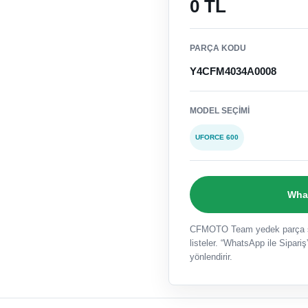
0 TL
PARÇA KODU
Y4CFM4034A0008
MODEL SEÇIMI
UFORCE 600
What
CFMOTO Team yedek parça sat
listeler. “WhatsApp ile Sipariş”
yönlendirir.