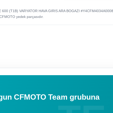
E 600 (T1B) VARYATOR HAVA GIRIS ARA BOGAZI #Y4CFM4034A0008
 CFMOTO yedek parçasıdır.
uygun CFMOTO Team grubuna