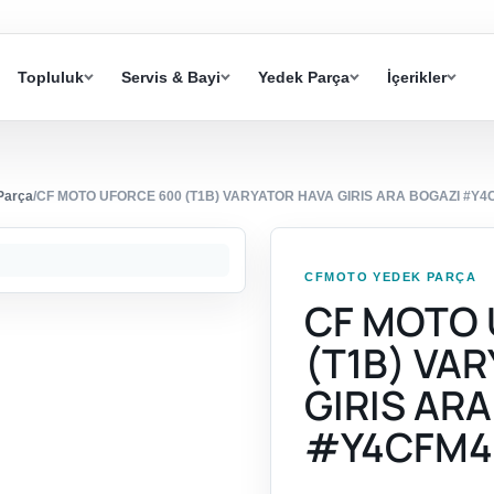
Topluluk
Servis & Bayi
Yedek Parça
İçerikler
Parça
/
CF MOTO UFORCE 600 (T1B) VARYATOR HAVA GIRIS ARA BOGAZI #Y
CFMOTO YEDEK PARÇA
CF MOTO 
(T1B) VA
GIRIS AR
#Y4CFM4