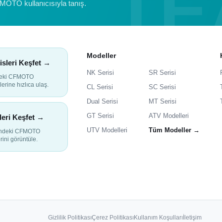
FMOTO kullanıcısıyla tanış.
Modeller
isleri Keşfet →
NK Serisi
SR Serisi
deki CFMOTO
lerine hızlıca ulaş.
CL Serisi
SC Serisi
Dual Serisi
MT Serisi
GT Serisi
ATV Modelleri
leri Keşfet →
UTV Modelleri
Tüm Modeller →
indeki CFMOTO
rini görüntüle.
Gizlilik Politikası
Çerez Politikası
Kullanım Koşulları
İletişim