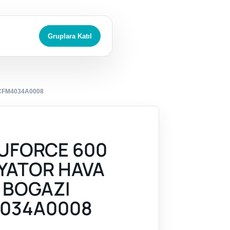
Gruplara Katıl
4CFM4034A0008
UFORCE 600
RYATOR HAVA
A BOGAZI
034A0008