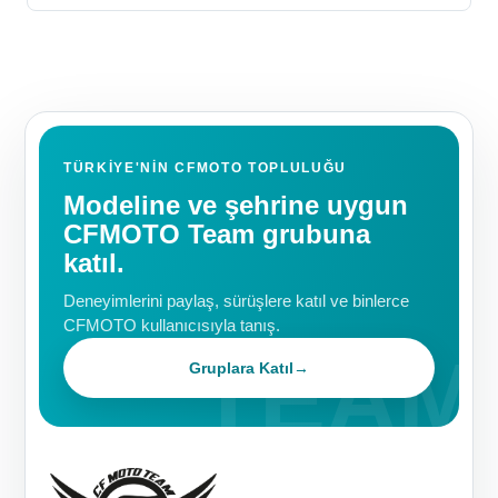
TÜRKIYE'NIN CFMOTO TOPLULUĞU
Modeline ve şehrine uygun
CFMOTO Team grubuna
katıl.
Deneyimlerini paylaş, sürüşlere katıl ve binlerce
CFMOTO kullanıcısıyla tanış.
Gruplara Katıl
→