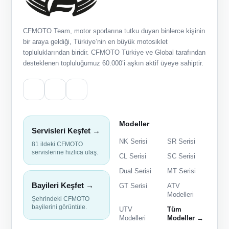
CFMOTO Team, motor sporlarına tutku duyan binlerce kişinin
bir araya geldiği, Türkiye’nin en büyük motosiklet
topluluklarından biridir. CFMOTO Türkiye ve Global tarafından
desteklenen topluluğumuz 60.000’i aşkın aktif üyeye sahiptir.
Modeller
Servisleri Keşfet →
NK Serisi
SR Serisi
81 ildeki CFMOTO
servislerine hızlıca ulaş.
CL Serisi
SC Serisi
Dual Serisi
MT Serisi
Bayileri Keşfet →
GT Serisi
ATV
Modelleri
Şehrindeki CFMOTO
bayilerini görüntüle.
UTV
Tüm
Modelleri
Modeller →