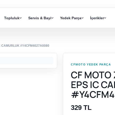
Topluluk
Servis & Bayi
Yedek Parça
İçerikler
IC CAMURLUK #Y4CFM4027A0080
CFMOTO YEDEK PARÇA
CF MOTO 
EPS IC C
#Y4CFM4
329 TL