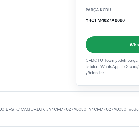
PARÇA KODU
Y4CFM4027A0080
What
CFMOTO Team yedek parça sat
listeler. “WhatsApp ile Sipariş”
yönlendirir.
00 EPS IC CAMURLUK #Y4CFM4027A0080, Y4CFM4027A0080 model