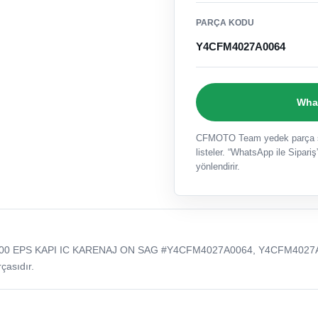
PARÇA KODU
Y4CFM4027A0064
What
CFMOTO Team yedek parça sat
listeler. “WhatsApp ile Sipariş”
yönlendirir.
00 EPS KAPI IC KARENAJ ON SAG #Y4CFM4027A0064, Y4CFM4027
çasıdır.