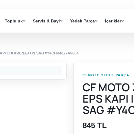
Topluluk
Servis & Bayi
Yedek Parça
İçerikler
KAPI IC KARENAJ ON SAG #Y4CFM4027A0064
CFMOTO YEDEK PARÇA
CF MOTO 
EPS KAPI
SAG #Y4
845 TL