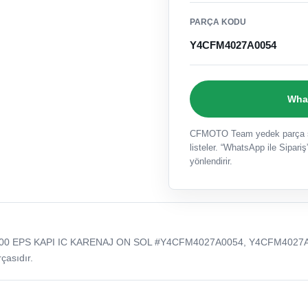
PARÇA KODU
Y4CFM4027A0054
What
CFMOTO Team yedek parça sat
listeler. “WhatsApp ile Sipariş”
yönlendirir.
00 EPS KAPI IC KARENAJ ON SOL #Y4CFM4027A0054, Y4CFM4027
çasıdır.