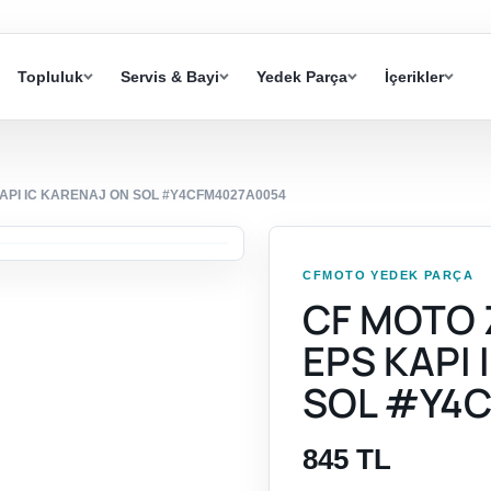
Topluluk
Servis & Bayi
Yedek Parça
İçerikler
API IC KARENAJ ON SOL #Y4CFM4027A0054
CFMOTO YEDEK PARÇA
CF MOTO 
EPS KAPI
SOL #Y4
845 TL