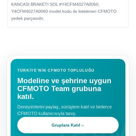
KANCASI BRAKETI SOL #Y4CFM4027A0060,
Y4CFM4027A0060 model kodu ile listelenen CFMOTO
yedek parçasıdır.
TÜRKIYE'NIN CFMOTO TOPLULUĞU
Modeline ve şehrine uygun
CFMOTO Team grubuna
katıl.
Deneyimlerini paylaş, sürüşlere katıl ve binlerce
CFMOTO kullanıcısıyla tanış.
Gruplara Katıl
→