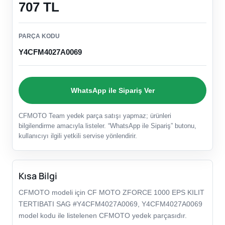
707 TL
PARÇA KODU
Y4CFM4027A0069
WhatsApp ile Sipariş Ver
CFMOTO Team yedek parça satışı yapmaz; ürünleri
bilgilendirme amacıyla listeler. “WhatsApp ile Sipariş” butonu,
kullanıcıyı ilgili yetkili servise yönlendirir.
Kısa Bilgi
CFMOTO modeli için CF MOTO ZFORCE 1000 EPS KILIT
TERTIBATI SAG #Y4CFM4027A0069, Y4CFM4027A0069
model kodu ile listelenen CFMOTO yedek parçasıdır.