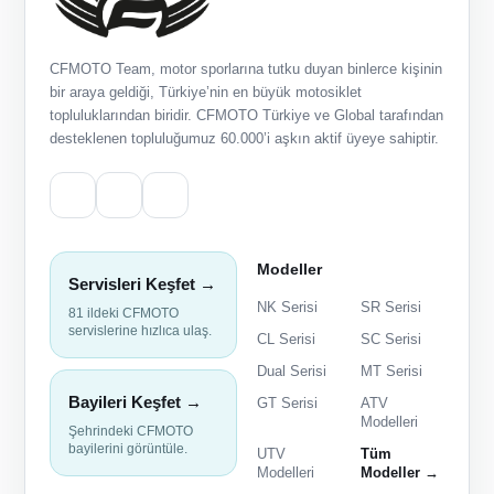
CFMOTO Team, motor sporlarına tutku duyan binlerce kişinin
bir araya geldiği, Türkiye’nin en büyük motosiklet
topluluklarından biridir. CFMOTO Türkiye ve Global tarafından
desteklenen topluluğumuz 60.000’i aşkın aktif üyeye sahiptir.
Modeller
Servisleri Keşfet →
NK Serisi
SR Serisi
81 ildeki CFMOTO
servislerine hızlıca ulaş.
CL Serisi
SC Serisi
Dual Serisi
MT Serisi
Bayileri Keşfet →
GT Serisi
ATV
Modelleri
Şehrindeki CFMOTO
bayilerini görüntüle.
UTV
Tüm
Modelleri
Modeller →