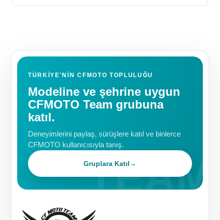
TÜRKIYE'NIN CFMOTO TOPLULUĞU
Modeline ve şehrine uygun
CFMOTO Team grubuna
katıl.
Deneyimlerini paylaş, sürüşlere katıl ve binlerce
CFMOTO kullanıcısıyla tanış.
Gruplara Katıl
→