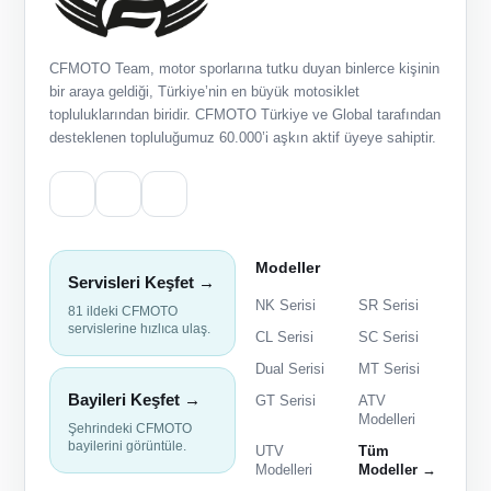
CFMOTO Team, motor sporlarına tutku duyan binlerce kişinin
bir araya geldiği, Türkiye’nin en büyük motosiklet
topluluklarından biridir. CFMOTO Türkiye ve Global tarafından
desteklenen topluluğumuz 60.000’i aşkın aktif üyeye sahiptir.
Modeller
Servisleri Keşfet →
NK Serisi
SR Serisi
81 ildeki CFMOTO
servislerine hızlıca ulaş.
CL Serisi
SC Serisi
Dual Serisi
MT Serisi
Bayileri Keşfet →
GT Serisi
ATV
Modelleri
Şehrindeki CFMOTO
bayilerini görüntüle.
UTV
Tüm
Modelleri
Modeller →