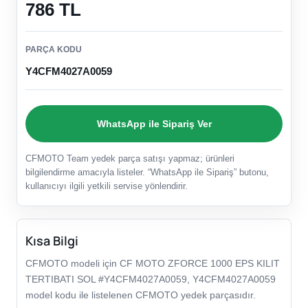
786 TL
PARÇA KODU
Y4CFM4027A0059
WhatsApp ile Sipariş Ver
CFMOTO Team yedek parça satışı yapmaz; ürünleri
bilgilendirme amacıyla listeler. “WhatsApp ile Sipariş” butonu,
kullanıcıyı ilgili yetkili servise yönlendirir.
Kısa Bilgi
CFMOTO modeli için CF MOTO ZFORCE 1000 EPS KILIT
TERTIBATI SOL #Y4CFM4027A0059, Y4CFM4027A0059
model kodu ile listelenen CFMOTO yedek parçasıdır.