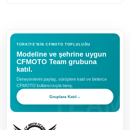
TÜRKIYE'NIN CFMOTO TOPLULUĞU
Modeline ve şehrine uygun
CFMOTO Team grubuna
katıl.
Deneyimlerini paylaş, sürüşlere katıl ve binlerce
CFMOTO kullanıcısıyla tanış.
Gruplara Katıl
→