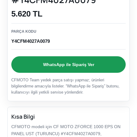
5.620 TL
PARÇA KODU
Y4CFM4027A0079
WhatsApp ile Sipariş Ver
CFMOTO Team yedek parça satışı yapmaz; ürünleri
bilgilendirme amacıyla listeler. “WhatsApp ile Sipariş” butonu,
kullanıcıyı ilgili yetkili servise yönlendirir.
Kısa Bilgi
CFMOTO modeli için CF MOTO ZFORCE 1000 EPS ON
PANEL UST (TURUNCU) #Y4CFM4027A0079,