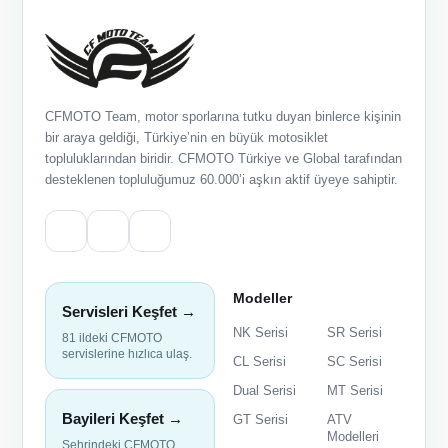
CFMOTO Team, motor sporlarına tutku duyan binlerce kişinin
bir araya geldiği, Türkiye’nin en büyük motosiklet
topluluklarından biridir. CFMOTO Türkiye ve Global tarafından
desteklenen topluluğumuz 60.000’i aşkın aktif üyeye sahiptir.
Modeller
Servisleri Keşfet →
NK Serisi
SR Serisi
81 ildeki CFMOTO
servislerine hızlıca ulaş.
CL Serisi
SC Serisi
Dual Serisi
MT Serisi
Bayileri Keşfet →
GT Serisi
ATV
Modelleri
Şehrindeki CFMOTO