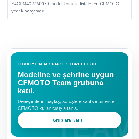
Y4CFM4027A0079 model kodu ile listelenen CFMOTO
yedek parçasıdır.
TÜRKIYE'NIN CFMOTO TOPLULUĞU
Modeline ve şehrine uygun
CFMOTO Team grubuna
katıl.
Deneyimlerini paylaş, sürüşlere katıl ve binlerce
CFMOTO kullanıcısıyla tanış.
Gruplara Katıl
→