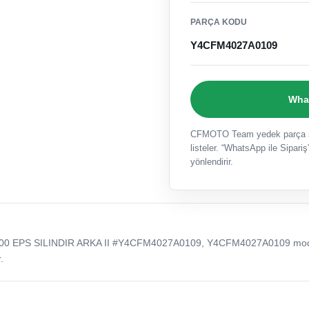
PARÇA KODU
Y4CFM4027A0109
What
CFMOTO Team yedek parça sat
listeler. “WhatsApp ile Sipariş”
yönlendirir.
0 EPS SILINDIR ARKA II #Y4CFM4027A0109, Y4CFM4027A0109 mo
.