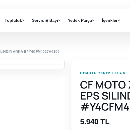
Topluluk
Servis & Bayi
Yedek Parça
İçerikler
ILINDIR ARKA II #Y4CFM4027A0109
CFMOTO YEDEK PARÇA
CF MOTO 
EPS SILIN
#Y4CFM4
5.940 TL