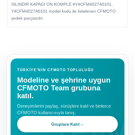
SILINDIR KAPAGI ON KOMPLE #Y4CFM4027A0101,
Y4CFM4027A0101 model kodu ile listelenen CFMOTO
yedek parçasıdır.
TÜRKIYE'NIN CFMOTO TOPLULUĞU
Modeline ve şehrine uygun
CFMOTO Team grubuna
katıl.
Deneyimlerini paylaş, sürüşlere katıl ve binlerce
CFMOTO kullanıcısıyla tanış.
Gruplara Katıl
→