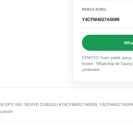
PARÇA KODU
Y4CFM4027A0099
What
CFMOTO Team yedek parça sat
listeler. “WhatsApp ile Sipariş”
yönlendirir.
000 EPS YAG SEVIYE CUBUGU #Y4CFM4027A0099, Y4CFM4027A009
çasıdır.