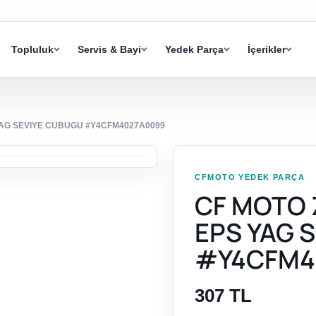
Topluluk
Servis & Bayi
Yedek Parça
İçerikler
YAG SEVIYE CUBUGU #Y4CFM4027A0099
CFMOTO YEDEK PARÇA
CF MOTO 
EPS YAG 
#Y4CFM4
307 TL