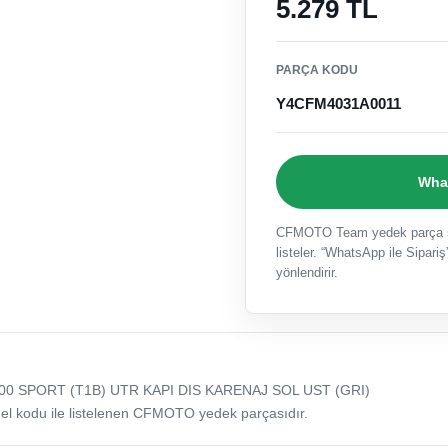
5.279 TL
PARÇA KODU
Y4CFM4031A0011
What
CFMOTO Team yedek parça sat
listeler. “WhatsApp ile Sipariş”
yönlendirir.
0 SPORT (T1B) UTR KAPI DIS KARENAJ SOL UST (GRI)
odu ile listelenen CFMOTO yedek parçasıdır.