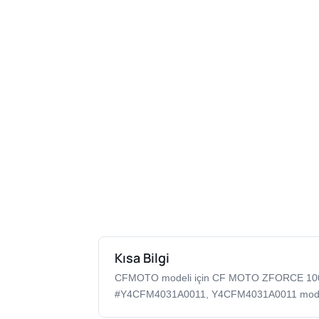
Kısa Bilgi
CFMOTO modeli için CF MOTO ZFORCE 100
#Y4CFM4031A0011, Y4CFM4031A0011 model k