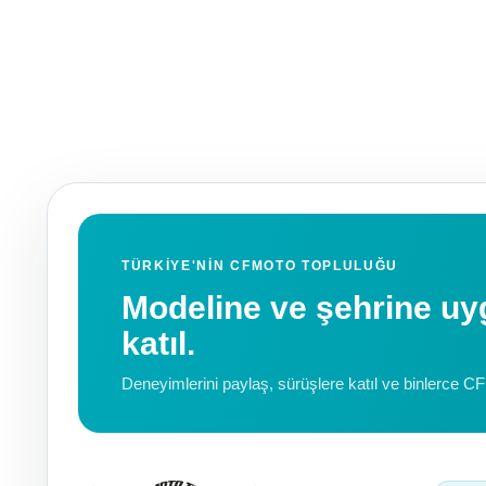
TÜRKIYE'NIN CFMOTO TOPLULUĞU
Modeline ve şehrine 
katıl.
Deneyimlerini paylaş, sürüşlere katıl ve binlerce C