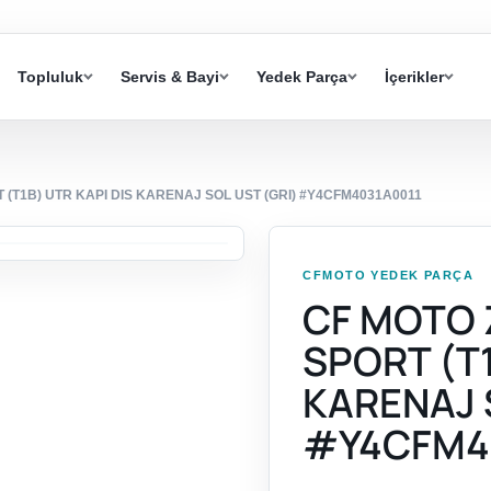
Topluluk
Servis & Bayi
Yedek Parça
İçerikler
 (T1B) UTR KAPI DIS KARENAJ SOL UST (GRI) #Y4CFM4031A0011
CFMOTO YEDEK PARÇA
CF MOTO 
SPORT (T1
KARENAJ 
#Y4CFM4