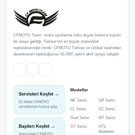
CFMOTO Team, motor sporlarına tutku duyan binlerce kişinin
bir araya geldiği, Türkiye’nin en büyük motosiklet
topluluklarından biridir. CFMOTO Türkiye ve Global tarafından
desteklenen topluluğumuz 60.000’i aşkın aktif üyeye sahiptir.
Modeller
Servisleri Keşfet →
NK Serisi
SR Serisi
81 ildeki CFMOTO
servislerine hızlıca ulaş.
CL Serisi
SC Serisi
Dual Serisi
MT Serisi
Bayileri Keşfet →
GT Serisi
ATV
Modelleri
Şehrindeki CFMOTO