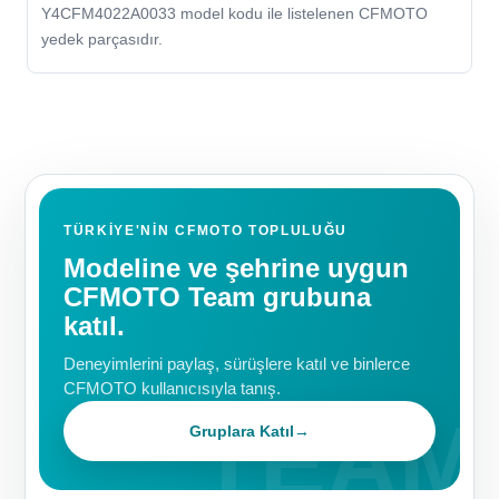
Y4CFM4022A0033 model kodu ile listelenen CFMOTO
yedek parçasıdır.
TÜRKIYE'NIN CFMOTO TOPLULUĞU
Modeline ve şehrine uygun
CFMOTO Team grubuna
katıl.
Deneyimlerini paylaş, sürüşlere katıl ve binlerce
CFMOTO kullanıcısıyla tanış.
Gruplara Katıl
→