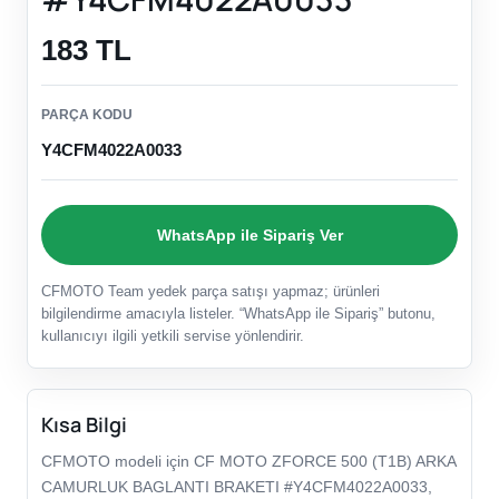
183 TL
PARÇA KODU
Y4CFM4022A0033
WhatsApp ile Sipariş Ver
CFMOTO Team yedek parça satışı yapmaz; ürünleri
bilgilendirme amacıyla listeler. “WhatsApp ile Sipariş” butonu,
kullanıcıyı ilgili yetkili servise yönlendirir.
Kısa Bilgi
CFMOTO modeli için CF MOTO ZFORCE 500 (T1B) ARKA
CAMURLUK BAGLANTI BRAKETI #Y4CFM4022A0033,