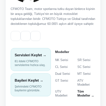
CFMOTO Team, motor sporlarına tutku duyan binlerce kişinin
bir araya geldiği, Türkiye’nin en büyük motosiklet
topluluklarından biridir. CFMOTO Türkiye ve Global tarafından
desteklenen topluluğumuz 60.000’i aşkın aktif üyeye sahiptir.
Modeller
Servisleri Keşfet →
NK Serisi
SR Serisi
81 ildeki CFMOTO
servislerine hızlıca ulaş.
CL Serisi
SC Serisi
Dual Serisi
MT Serisi
Bayileri Keşfet →
GT Serisi
ATV
Modelleri
Şehrindeki CFMOTO
bayilerini görüntüle.
UTV
Tüm
Modelleri
Modeller →