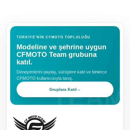
TÜRKIYE'NIN CFMOTO TOPLULUĞU
Modeline ve şehrine uygun
CFMOTO Team grubuna
katıl.
Deneyimlerini paylaş, sürüşlere katıl ve binlerce
CFMOTO kullanıcısıyla tanış.
Gruplara Katıl
→