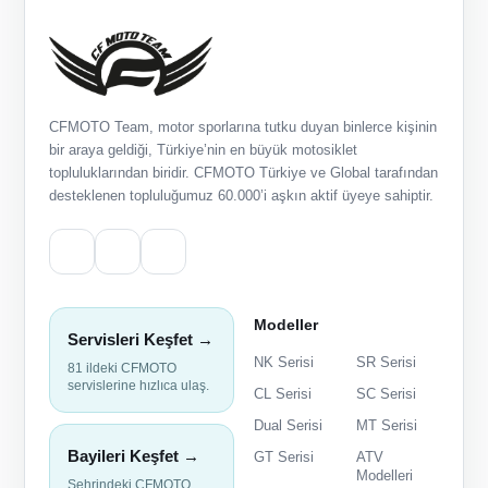
CFMOTO Team, motor sporlarına tutku duyan binlerce kişinin
bir araya geldiği, Türkiye’nin en büyük motosiklet
topluluklarından biridir. CFMOTO Türkiye ve Global tarafından
desteklenen topluluğumuz 60.000’i aşkın aktif üyeye sahiptir.
Modeller
Servisleri Keşfet →
NK Serisi
SR Serisi
81 ildeki CFMOTO
servislerine hızlıca ulaş.
CL Serisi
SC Serisi
Dual Serisi
MT Serisi
Bayileri Keşfet →
GT Serisi
ATV
Modelleri
Şehrindeki CFMOTO