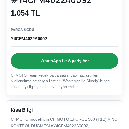
1.054 TL
PARÇA KODU
Y4CFM4022A0092
WhatsApp ile Sipariş Ver
CFMOTO Team yedek parça satışı yapmaz; ürünleri
bilgilendirme amacıyla listeler. “WhatsApp ile Sipariş” butonu,
kullanıcıyı ilgili yetkili servise yönlendirir.
Kısa Bilgi
CFMOTO modeli için CF MOTO ZFORCE 500 (T1B) VINC
KONTROL DUGMESI #Y4CFM4022A0092,