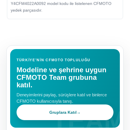
Y4CFM4022A0092 model kodu ile listelenen CFMOTO
yedek parçasıdır.
TÜRKIYE'NIN CFMOTO TOPLULUĞU
Modeline ve şehrine uygun
CFMOTO Team grubuna
katıl.
Deneyimlerini paylaş, sürüşlere katıl ve binlerce
CFMOTO kullanıcısıyla tanış.
Gruplara Katıl
→