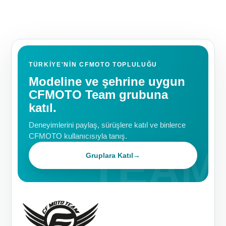
TÜRKIYE'NIN CFMOTO TOPLULUĞU
Modeline ve şehrine uygun
CFMOTO Team grubuna
katıl.
Deneyimlerini paylaş, sürüşlere katıl ve binlerce
CFMOTO kullanıcısıyla tanış.
Gruplara Katıl
→