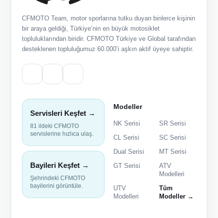
CFMOTO Team, motor sporlarına tutku duyan binlerce kişinin
bir araya geldiği, Türkiye’nin en büyük motosiklet
topluluklarından biridir. CFMOTO Türkiye ve Global tarafından
desteklenen topluluğumuz 60.000’i aşkın aktif üyeye sahiptir.
Modeller
Servisleri Keşfet →
NK Serisi
SR Serisi
81 ildeki CFMOTO
servislerine hızlıca ulaş.
CL Serisi
SC Serisi
Dual Serisi
MT Serisi
Bayileri Keşfet →
GT Serisi
ATV
Modelleri
Şehrindeki CFMOTO
bayilerini görüntüle.
UTV
Tüm
Modelleri
Modeller →