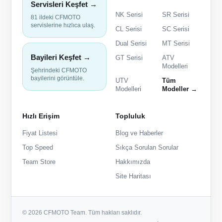
Servisleri Keşfet →
NK Serisi
SR Serisi
81 ildeki CFMOTO
servislerine hızlıca ulaş.
CL Serisi
SC Serisi
Dual Serisi
MT Serisi
Bayileri Keşfet →
GT Serisi
ATV
Modelleri
Şehrindeki CFMOTO
bayilerini görüntüle.
UTV
Tüm
Modelleri
Modeller →
Hızlı Erişim
Topluluk
Fiyat Listesi
Blog ve Haberler
Top Speed
Sıkça Sorulan Sorular
Team Store
Hakkımızda
Site Haritası
© 2026 CFMOTO Team. Tüm hakları saklıdır.