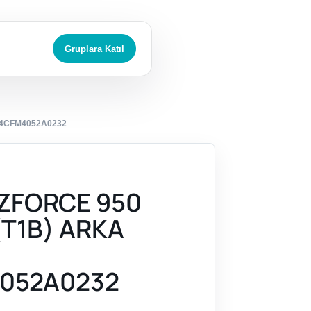
Gruplara Katıl
Y4CFM4052A0232
ZFORCE 950
(T1B) ARKA
052A0232