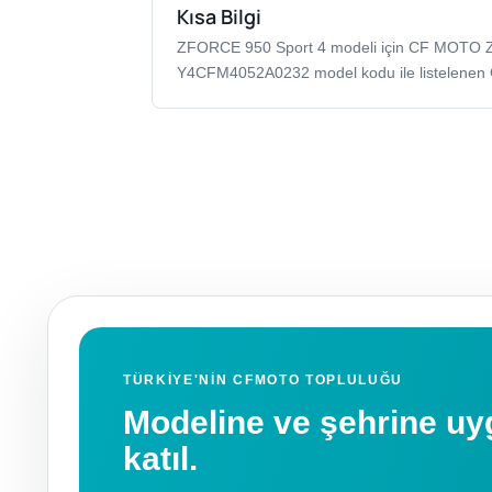
Kısa Bilgi
ZFORCE 950 Sport 4 modeli için CF MOT
Y4CFM4052A0232 model kodu ile listelenen
TÜRKIYE'NIN CFMOTO TOPLULUĞU
Modeline ve şehrine 
katıl.