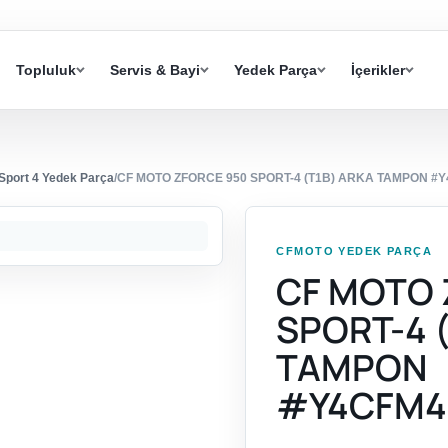
Topluluk
Servis & Bayi
Yedek Parça
İçerikler
port 4 Yedek Parça
/
CF MOTO ZFORCE 950 SPORT-4 (T1B) ARKA TAMPON #
CFMOTO YEDEK PARÇA
CF MOTO 
SPORT-4 
TAMPON
#Y4CFM4