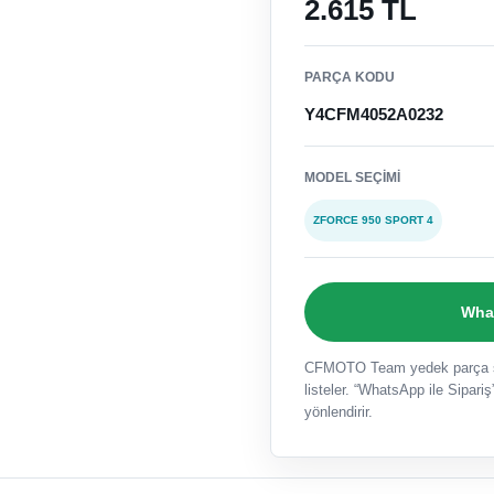
2.615 TL
PARÇA KODU
Y4CFM4052A0232
MODEL SEÇIMI
ZFORCE 950 SPORT 4
What
CFMOTO Team yedek parça sat
listeler. “WhatsApp ile Sipariş”
yönlendirir.