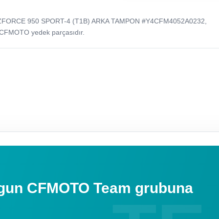
O ZFORCE 950 SPORT-4 (T1B) ARKA TAMPON #Y4CFM4052A0232,
 CFMOTO yedek parçasıdır.
uygun CFMOTO Team grubuna