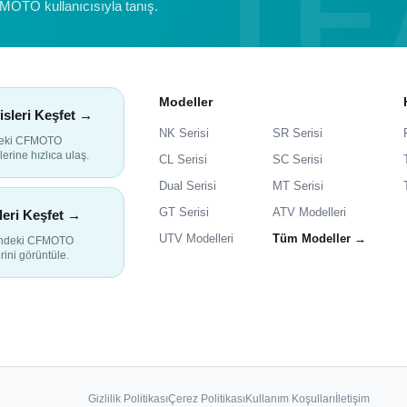
FMOTO kullanıcısıyla tanış.
Modeller
isleri Keşfet →
NK Serisi
SR Serisi
deki CFMOTO
lerine hızlıca ulaş.
CL Serisi
SC Serisi
Dual Serisi
MT Serisi
GT Serisi
ATV Modelleri
leri Keşfet →
UTV Modelleri
Tüm Modeller →
indeki CFMOTO
rini görüntüle.
Gizlilik Politikası
Çerez Politikası
Kullanım Koşulları
İletişim