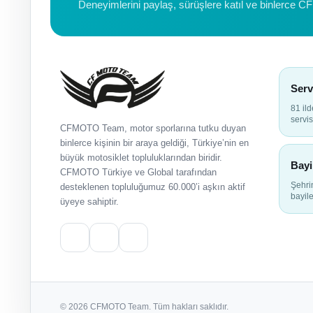
Deneyimlerini paylaş, sürüşlere katıl ve binlerce C
Serv
81 il
servis
CFMOTO Team, motor sporlarına tutku duyan
binlerce kişinin bir araya geldiği, Türkiye’nin en
büyük motosiklet topluluklarından biridir.
Bayi
CFMOTO Türkiye ve Global tarafından
Şehr
desteklenen topluluğumuz 60.000’i aşkın aktif
bayile
üyeye sahiptir.
© 2026 CFMOTO Team. Tüm hakları saklıdır.