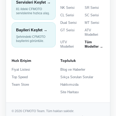
Servisleri Keşfet →
NK Serisi
SR Serisi
81 ildeki CFMOTO
servislerine hızlıca ulaş.
CL Serisi
SC Serisi
Dual Serisi
MT Serisi
Bayileri Keşfet →
GT Serisi
ATV
Modelleri
Şehrindeki CFMOTO
bayilerini görüntüle.
UTV
Tüm
Modelleri
Modeller →
Hızlı Erişim
Topluluk
Fiyat Listesi
Blog ve Haberler
Top Speed
Sıkça Sorulan Sorular
Team Store
Hakkımızda
Site Haritası
© 2026 CFMOTO Team. Tüm hakları saklıdır.