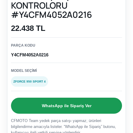
KONTROLORU
#Y4CFM4052A0216
22.438 TL
PARÇA KODU
Y4CFM4052A0216
MODEL SEÇIMI
ZFORCE 950 SPORT 4
WhatsApp ile Sipariş Ver
CFMOTO Team yedek parça satışı yapmaz; ürünleri
bilgilendirme amacıyla listeler. “WhatsApp ile Sipariş” butonu,
kullanıcıyı ilgili yetkili servise yönlendirir.