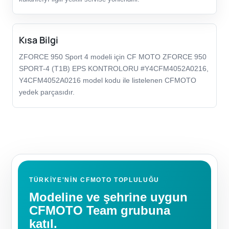
Kısa Bilgi
ZFORCE 950 Sport 4 modeli için CF MOTO ZFORCE 950
SPORT-4 (T1B) EPS KONTROLORU #Y4CFM4052A0216,
Y4CFM4052A0216 model kodu ile listelenen CFMOTO
yedek parçasıdır.
TÜRKIYE'NIN CFMOTO TOPLULUĞU
Modeline ve şehrine uygun
CFMOTO Team grubuna
katıl.