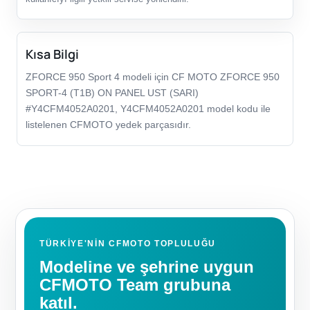
Kısa Bilgi
ZFORCE 950 Sport 4 modeli için CF MOTO ZFORCE 950
SPORT-4 (T1B) ON PANEL UST (SARI)
#Y4CFM4052A0201, Y4CFM4052A0201 model kodu ile
listelenen CFMOTO yedek parçasıdır.
TÜRKIYE'NIN CFMOTO TOPLULUĞU
Modeline ve şehrine uygun
CFMOTO Team grubuna
katıl.