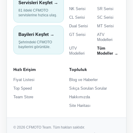
Servisleri Keşfet →
NK Serisi
SR Serisi
81 ildeki CFMOTO
servislerine hızlıca ulaş.
CL Serisi
SC Serisi
Dual Serisi
MT Serisi
Bayileri Keşfet →
GT Serisi
ATV
Modelleri
Şehrindeki CFMOTO
bayilerini görüntüle.
UTV
Tüm
Modelleri
Modeller →
Hızlı Erişim
Topluluk
Fiyat Listesi
Blog ve Haberler
Top Speed
Sıkça Sorulan Sorular
Team Store
Hakkımızda
Site Haritası
© 2026 CFMOTO Team. Tüm hakları saklıdır.