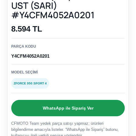
UST (SARI)
#Y4CFM4052A0201
8.594 TL
PARÇA KODU
Y4CFM4052A0201
MODEL SEÇIMI
ZFORCE 950 SPORT 4
WhatsApp ile Sipariş Ver
CFMOTO Team yedek parça satışı yapmaz; ürünleri
bilgilendirme amacıyla listeler. “WhatsApp ile Sipariş” butonu,
kullanıcıyı ilgili yetkili servise yönlendirir.