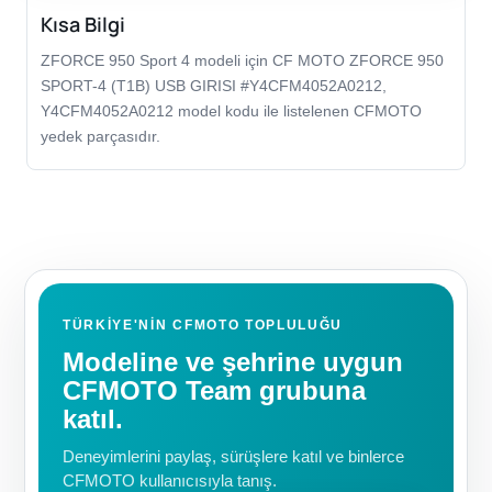
Kısa Bilgi
ZFORCE 950 Sport 4 modeli için CF MOTO ZFORCE 950
SPORT-4 (T1B) USB GIRISI #Y4CFM4052A0212,
Y4CFM4052A0212 model kodu ile listelenen CFMOTO
yedek parçasıdır.
TÜRKIYE'NIN CFMOTO TOPLULUĞU
Modeline ve şehrine uygun
CFMOTO Team grubuna
katıl.
Deneyimlerini paylaş, sürüşlere katıl ve binlerce
CFMOTO kullanıcısıyla tanış.