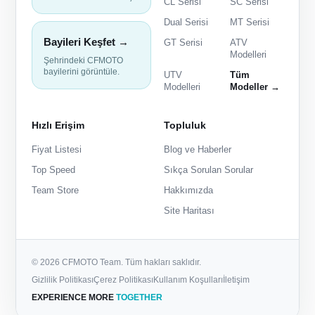
CL Serisi
SC Serisi
Dual Serisi
MT Serisi
Bayileri Keşfet →
GT Serisi
ATV
Modelleri
Şehrindeki CFMOTO
bayilerini görüntüle.
UTV
Tüm
Modelleri
Modeller →
Hızlı Erişim
Topluluk
Fiyat Listesi
Blog ve Haberler
Top Speed
Sıkça Sorulan Sorular
Team Store
Hakkımızda
Site Haritası
© 2026 CFMOTO Team. Tüm hakları saklıdır.
Gizlilik Politikası
Çerez Politikası
Kullanım Koşulları
İletişim
EXPERIENCE MORE
TOGETHER