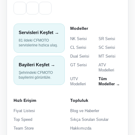
Modeller
Servisleri Keşfet →
NK Serisi
SR Serisi
81 ildeki CFMOTO
servislerine hızlıca ulaş.
CL Serisi
SC Serisi
Dual Serisi
MT Serisi
Bayileri Keşfet →
GT Serisi
ATV
Modelleri
Şehrindeki CFMOTO
bayilerini görüntüle.
UTV
Tüm
Modelleri
Modeller →
Hızlı Erişim
Topluluk
Fiyat Listesi
Blog ve Haberler
Top Speed
Sıkça Sorulan Sorular
Team Store
Hakkımızda