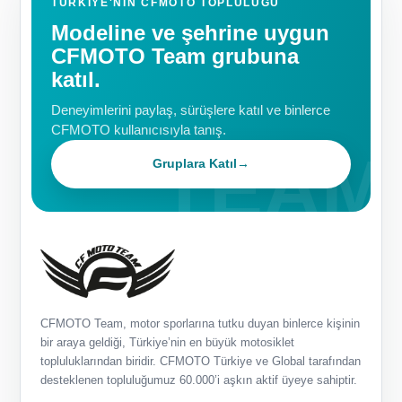
TÜRKIYE'NIN CFMOTO TOPLULUĞU
Modeline ve şehrine uygun
CFMOTO Team grubuna
katıl.
Deneyimlerini paylaş, sürüşlere katıl ve binlerce
CFMOTO kullanıcısıyla tanış.
Gruplara Katıl
→
CFMOTO Team, motor sporlarına tutku duyan binlerce kişinin
bir araya geldiği, Türkiye’nin en büyük motosiklet
topluluklarından biridir. CFMOTO Türkiye ve Global tarafından
desteklenen topluluğumuz 60.000’i aşkın aktif üyeye sahiptir.