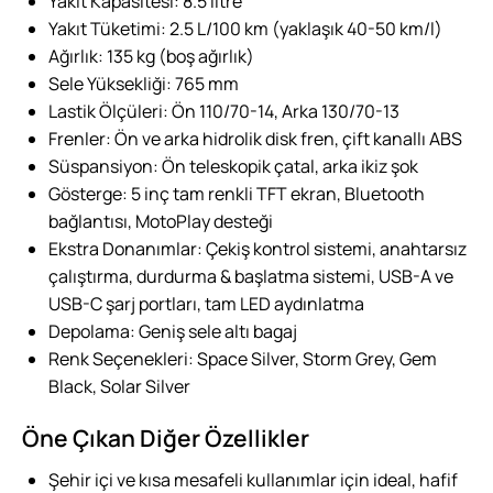
Yakıt Kapasitesi: 8.5 litre
Yakıt Tüketimi: 2.5 L/100 km (yaklaşık 40-50 km/l)
Ağırlık: 135 kg (boş ağırlık)
Sele Yüksekliği: 765 mm
Lastik Ölçüleri: Ön 110/70-14, Arka 130/70-13
Frenler: Ön ve arka hidrolik disk fren, çift kanallı ABS
Süspansiyon: Ön teleskopik çatal, arka ikiz şok
Gösterge: 5 inç tam renkli TFT ekran, Bluetooth
bağlantısı, MotoPlay desteği
Ekstra Donanımlar: Çekiş kontrol sistemi, anahtarsız
çalıştırma, durdurma & başlatma sistemi, USB-A ve
USB-C şarj portları, tam LED aydınlatma
Depolama: Geniş sele altı bagaj
Renk Seçenekleri: Space Silver, Storm Grey, Gem
Black, Solar Silver
Öne Çıkan Diğer Özellikler
Şehir içi ve kısa mesafeli kullanımlar için ideal, hafif