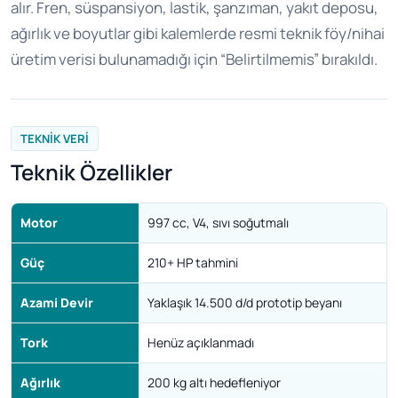
alır. Fren, süspansiyon, lastik, şanzıman, yakıt deposu,
ağırlık ve boyutlar gibi kalemlerde resmi teknik föy/nihai
üretim verisi bulunamadığı için “Belirtilmemis” bırakıldı.
TEKNIK VERI
Teknik Özellikler
Motor
997 cc, V4, sıvı soğutmalı
Güç
210+ HP tahmini
Azami Devir
Yaklaşık 14.500 d/d prototip beyanı
Tork
Henüz açıklanmadı
Ağırlık
200 kg altı hedefleniyor