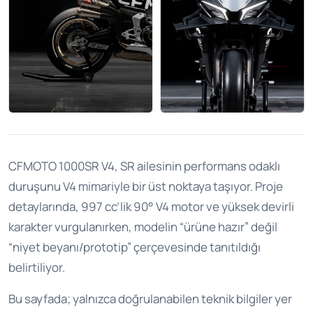
CFMOTO 1000SR V4, SR ailesinin performans odaklı
duruşunu V4 mimariyle bir üst noktaya taşıyor. Proje
detaylarında, 997 cc’lik 90° V4 motor ve yüksek devirli
karakter vurgulanırken, modelin “ürüne hazır” değil
“niyet beyanı/prototip” çerçevesinde tanıtıldığı
belirtiliyor.
Bu sayfada; yalnızca doğrulanabilen teknik bilgiler yer