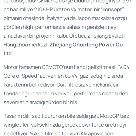
da konuşuldu: CFMOTO bu işe ciddi biçimde giriyor. 997
cc hacimli ve 210+ HP üreten V4 motor, bir “konsept”
olmanın ötesinde; İtalyan ya da Japon markalara özgü
görülen high-performance sahasını genişletmeyi
amaçlayan bir projenin kalbi. Üretici, Zhejiang Eyaleti
Hangzhou merkezli
Zhejiang Chunfeng Power Co.,
Ltd.
Motor tamamen CFMOTO’nun kendi geliştirmesi. “V.04
Core of Speed” adı verilen bu V4, gazı açtığınız anda
karakterini belli ediyor. Gür, filtresiz ve mekanik bir
tonda doğrudan tepki veriyor; performans motosikleti
sevenlerin aradığı türden bir his.
Tasarım dili, sabit dururken bile saldırgan. MotoGP tarzı
winglet’ler, yüksek hızda gerçek downforce üretmeyi
hedefliyor. Yükseltilmiş titanyum Akrapovič son