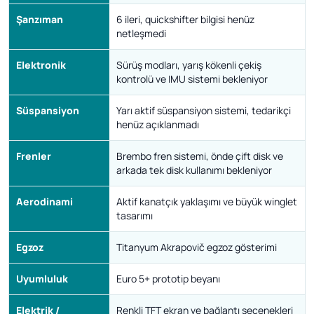
Şanzıman
6 ileri, quickshifter bilgisi henüz
netleşmedi
Elektronik
Sürüş modları, yarış kökenli çekiş
kontrolü ve IMU sistemi bekleniyor
Süspansiyon
Yarı aktif süspansiyon sistemi, tedarikçi
henüz açıklanmadı
Frenler
Brembo fren sistemi, önde çift disk ve
arkada tek disk kullanımı bekleniyor
Aerodinami
Aktif kanatçık yaklaşımı ve büyük winglet
tasarımı
Egzoz
Titanyum Akrapovič egzoz gösterimi
Uyumluluk
Euro 5+ prototip beyanı
Elektrik /
Renkli TFT ekran ve bağlantı seçenekleri