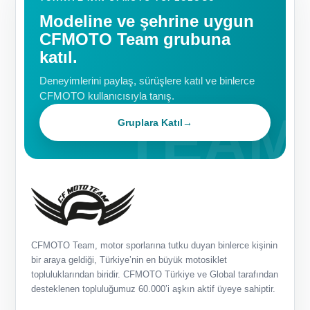
Modeline ve şehrine uygun
CFMOTO Team grubuna
katıl.
Deneyimlerini paylaş, sürüşlere katıl ve binlerce
CFMOTO kullanıcısıyla tanış.
Gruplara Katıl
→
CFMOTO Team, motor sporlarına tutku duyan binlerce kişinin
bir araya geldiği, Türkiye’nin en büyük motosiklet
topluluklarından biridir. CFMOTO Türkiye ve Global tarafından
desteklenen topluluğumuz 60.000’i aşkın aktif üyeye sahiptir.