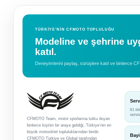
TÜRKIYE'NIN CFMOTO TOPLULUĞU
Modeline ve şehrine 
katıl.
Deneyimlerini paylaş, sürüşlere katıl ve binlerce C
Serv
81 il
servis
CFMOTO Team, motor sporlarına tutku duyan
binlerce kişinin bir araya geldiği, Türkiye’nin en
büyük motosiklet topluluklarından biridir.
Bayi
CFMOTO Türkiye ve Global tarafından