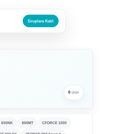
Gruplara Katıl
0
ürün
650NK
800MT
CFORCE 1000