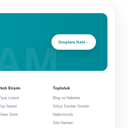
Gruplara Katıl
→
Hızlı Erişim
Topluluk
Fiyat Listesi
Blog ve Haberler
Top Speed
Sıkça Sorulan Sorular
Team Store
Hakkımızda
Site Haritası