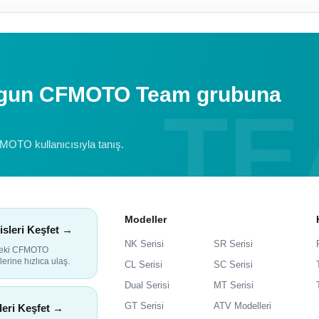
uygun CFMOTO Team grubuna
FMOTO kullanıcısıyla tanış.
Modeller
isleri Keşfet →
NK Serisi
SR Serisi
deki CFMOTO
lerine hızlıca ulaş.
CL Serisi
SC Serisi
Dual Serisi
MT Serisi
GT Serisi
ATV Modelleri
leri Keşfet →