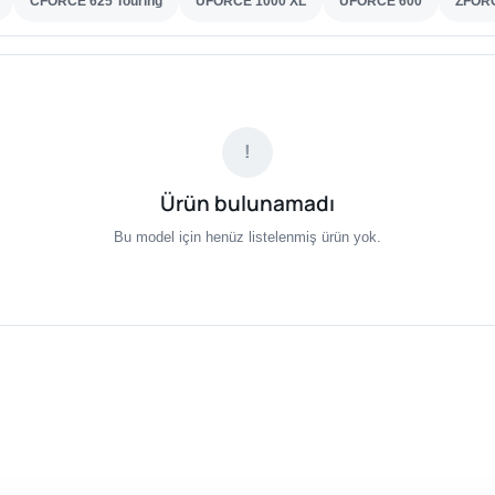
CFORCE 625 Touring
UFORCE 1000 XL
UFORCE 600
ZFORC
!
Ürün bulunamadı
Bu model için henüz listelenmiş ürün yok.