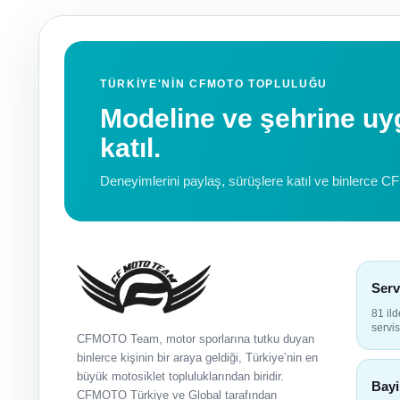
TÜRKIYE'NIN CFMOTO TOPLULUĞU
Modeline ve şehrine 
katıl.
Deneyimlerini paylaş, sürüşlere katıl ve binlerce C
Serv
81 il
servis
CFMOTO Team, motor sporlarına tutku duyan
binlerce kişinin bir araya geldiği, Türkiye’nin en
büyük motosiklet topluluklarından biridir.
Bayi
CFMOTO Türkiye ve Global tarafından