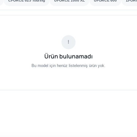
CFORCE 625 Touring
UFORCE 1000 XL
UFORCE 600
ZFORC
!
Ürün bulunamadı
Bu model için henüz listelenmiş ürün yok.