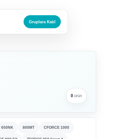
Gruplara Katıl
0
ürün
650NK
800MT
CFORCE 1000