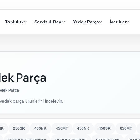
Topluluk
Servis & Bayi
Yedek Parça
İçerikler
ek Parça
dek Parça
ek parça ürünlerini inceleyin.
NK
250SR
400NK
450MT
450NK
450SR
650MT