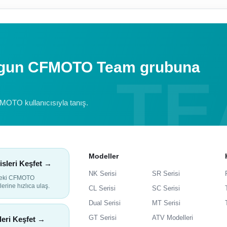
uygun CFMOTO Team grubuna
FMOTO kullanıcısıyla tanış.
Modeller
isleri Keşfet →
NK Serisi
SR Serisi
deki CFMOTO
lerine hızlıca ulaş.
CL Serisi
SC Serisi
Dual Serisi
MT Serisi
GT Serisi
ATV Modelleri
leri Keşfet →