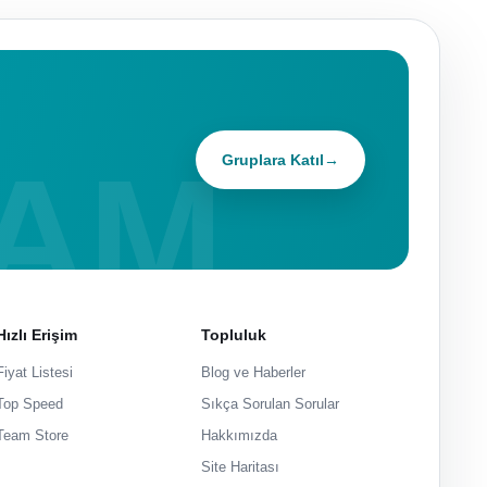
Gruplara Katıl
→
Hızlı Erişim
Topluluk
Fiyat Listesi
Blog ve Haberler
Top Speed
Sıkça Sorulan Sorular
Team Store
Hakkımızda
Site Haritası