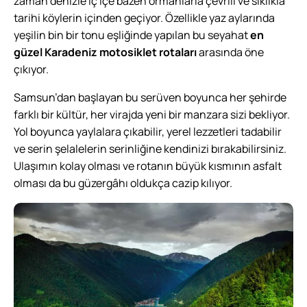
zaman denizle iç içe bazen ormanlarla çevrili ve sıklıkla
tarihi köylerin içinden geçiyor. Özellikle yaz aylarında
yeşilin bin bir tonu eşliğinde yapılan bu seyahat
en
güzel Karadeniz motosiklet rotaları
arasında öne
çıkıyor.
Samsun’dan başlayan bu serüven boyunca her şehirde
farklı bir kültür, her virajda yeni bir manzara sizi bekliyor.
Yol boyunca yaylalara çıkabilir, yerel lezzetleri tadabilir
ve serin şelalelerin serinliğine kendinizi bırakabilirsiniz.
Ulaşımın kolay olması ve rotanın büyük kısmının asfalt
olması da bu güzergâhı oldukça cazip kılıyor.