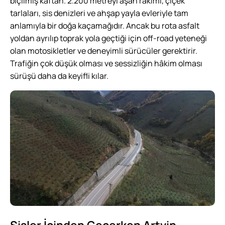
biçilmiş kaftan. 2.200 metreyi aşan rakımı, çiçek
tarlaları, sis denizleri ve ahşap yayla evleriyle tam
anlamıyla bir doğa kaçamağıdır. Ancak bu rota asfalt
yoldan ayrılıp toprak yola geçtiği için off-road yeteneği
olan motosikletler ve deneyimli sürücüler gerektirir.
Trafiğin çok düşük olması ve sessizliğin hâkim olması
sürüşü daha da keyifli kılar.
Sisler İçinden Geçerken Artvin –