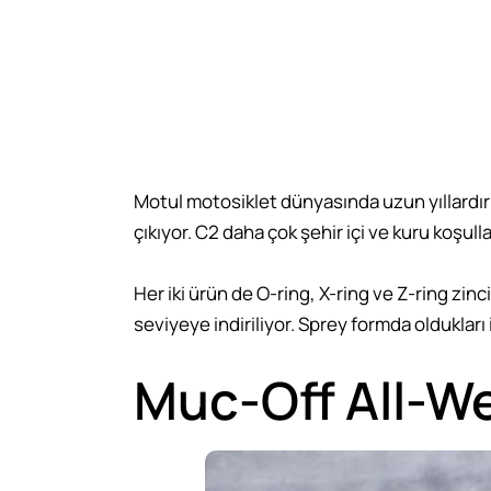
Motul motosiklet dünyasında uzun yıllardır b
çıkıyor. C2 daha çok şehir içi ve kuru koşull
Her iki ürün de O-ring, X-ring ve Z-ring zin
seviyeye indiriliyor. Sprey formda oldukları
Muc-Off All-W