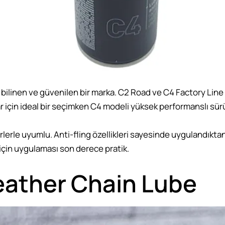
ilinen ve güvenilen bir marka. C2 Road ve C4 Factory Line ol
ar için ideal bir seçimken C4 modeli yüksek performanslı sürüşl
cirlerle uyumlu. Anti-fling özellikleri sayesinde uygulandık
 için uygulaması son derece pratik.
eather Chain Lube