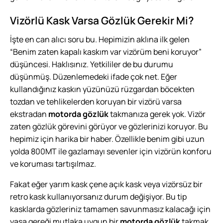
Vizörlü Kask Varsa Gözlük Gerekir Mi?
İşte en can alıcı soru bu. Hepimizin aklına ilk gelen
“Benim zaten kapalı kaskım var vizörüm beni koruyor”
düşüncesi. Haklısınız. Yetkililer de bu durumu
düşünmüş. Düzenlemedeki ifade çok net. Eğer
kullandığınız kaskın yüzünüzü rüzgardan böcekten
tozdan ve tehlikelerden koruyan bir vizörü varsa
ekstradan
motorda gözlük
takmanıza gerek yok. Vizör
zaten gözlük görevini görüyor ve gözlerinizi koruyor. Bu
hepimiz için harika bir haber. Özellikle benim gibi uzun
yolda 800MT ile gazlamayı sevenler için vizörün konforu
ve koruması tartışılmaz.
Fakat eğer yarım kask çene açık kask veya vizörsüz bir
retro kask kullanıyorsanız durum değişiyor. Bu tip
kasklarda gözleriniz tamamen savunmasız kalacağı için
yasa gereği mutlaka uygun bir
motorda gözlük
takmak