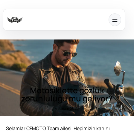
Motosiklette gözlük
zorunluluğu mu geliyor?
4 Kasım 2025
Selamlar
CFMOTO Team
ailesi. Hepimizin kanını