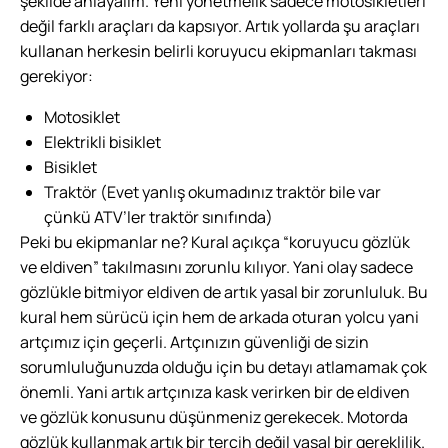
şekilde anlayalım. Yeni yönetmelik sadece motosikletleri
değil farklı araçları da kapsıyor. Artık yollarda şu araçları
kullanan herkesin belirli koruyucu ekipmanları takması
gerekiyor:
Motosiklet
Elektrikli bisiklet
Bisiklet
Traktör (Evet yanlış okumadınız traktör bile var
çünkü ATV’ler traktör sınıfında)
Peki bu ekipmanlar ne? Kural açıkça
“koruyucu gözlük
ve eldiven”
takılmasını zorunlu kılıyor. Yani olay sadece
gözlükle bitmiyor eldiven de artık yasal bir zorunluluk. Bu
kural hem sürücü için hem de arkada oturan yolcu yani
artçımız için geçerli. Artçınızın güvenliği de sizin
sorumluluğunuzda olduğu için bu detayı atlamamak çok
önemli. Yani artık artçınıza kask verirken bir de eldiven
ve gözlük konusunu düşünmeniz gerekecek. Motorda
gözlük kullanmak artık bir tercih değil yasal bir gereklilik.