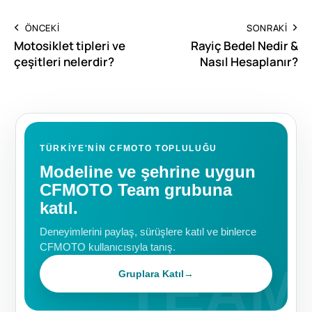
ÖNCEKI
SONRAKI
Motosiklet tipleri ve
Rayiç Bedel Nedir &
çeşitleri nelerdir?
Nasıl Hesaplanır?
TÜRKIYE'NIN CFMOTO TOPLULUĞU
Modeline ve şehrine uygun
CFMOTO Team grubuna
katıl.
Deneyimlerini paylaş, sürüşlere katıl ve binlerce
CFMOTO kullanıcısıyla tanış.
Gruplara Katıl
→