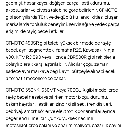
geçmişi, hasar kaydı, değişen parça, lastik durumu,
aksesuarlar ve piyasa talebine göre belirlenir. CFMOTO
gibi son yıllarda Türkiye’de güçlü kullanıcı kitlesi oluşan
markalarda topluluk deneyimi, servis ağı ve yedek parça
erişimi de rayiç bedeli etkiler.
CFMOTO 450SR gibi talebi yüksek bir modelde rayiç
bedel, aynı segmentteki Yamaha R25, Kawasaki Ninja
400, KTM RC 390 veya Honda CBR500R gibi rakiplerle
dolaylı olarak karşılaştırılabilir. Alıcılar çoğu zaman
sadece aynı markaya değil, aynı bütçeyle alınabilecek
alternatif modellere de bakar.
CFMOTO 650NK, 650MT veya 700CL-X gibi modellerde
rayiç bedel hesabı yapılırken motor bloğu durumu,
bakım kayıtları, lastikler, zincir dişli seti, fren diskleri,
debriyaj, amortisörler ve elektronik donanımlar ayrıca
değerlendirilmelidir. Çünkü yüksek hacimli
motosikletlerde bakım ve onarım maliyeti, pazarlık payını