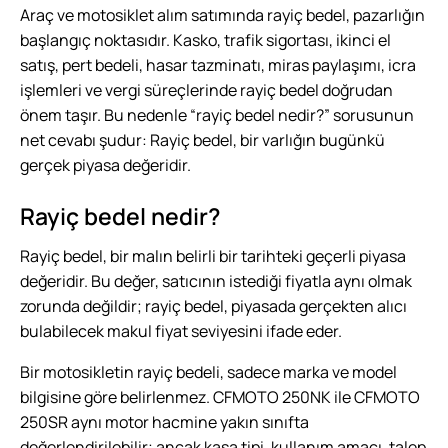
Araç ve motosiklet alım satımında rayiç bedel, pazarlığın
başlangıç noktasıdır. Kasko, trafik sigortası, ikinci el
satış, pert bedeli, hasar tazminatı, miras paylaşımı, icra
işlemleri ve vergi süreçlerinde rayiç bedel doğrudan
önem taşır. Bu nedenle “rayiç bedel nedir?” sorusunun
net cevabı şudur: Rayiç bedel, bir varlığın bugünkü
gerçek piyasa değeridir.
Rayiç bedel nedir?
Rayiç bedel, bir malın belirli bir tarihteki geçerli piyasa
değeridir. Bu değer, satıcının istediği fiyatla aynı olmak
zorunda değildir; rayiç bedel, piyasada gerçekten alıcı
bulabilecek makul fiyat seviyesini ifade eder.
Bir motosikletin rayiç bedeli, sadece marka ve model
bilgisine göre belirlenmez. CFMOTO 250NK ile CFMOTO
250SR aynı motor hacmine yakın sınıfta
değerlendirilebilir; ancak kasa tipi, kullanım amacı, talep