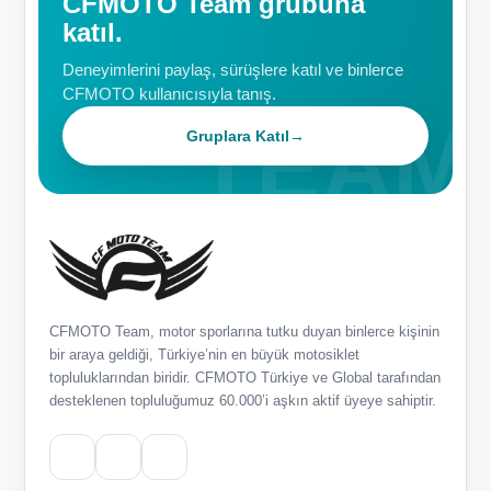
CFMOTO Team grubuna
katıl.
Deneyimlerini paylaş, sürüşlere katıl ve binlerce
CFMOTO kullanıcısıyla tanış.
Gruplara Katıl
→
CFMOTO Team, motor sporlarına tutku duyan binlerce kişinin
bir araya geldiği, Türkiye’nin en büyük motosiklet
topluluklarından biridir. CFMOTO Türkiye ve Global tarafından
desteklenen topluluğumuz 60.000’i aşkın aktif üyeye sahiptir.