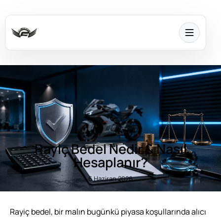
Rayiç Bedel Nedir & Nasıl
Hesaplanır?
6 Haziran 2026
Rayiç bedel, bir malın bugünkü piyasa koşullarında alıcı