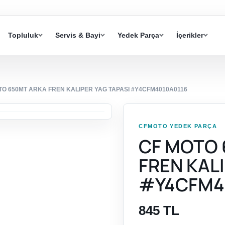
Topluluk
Servis & Bayi
Yedek Parça
İçerikler
TO 650MT ARKA FREN KALIPER YAG TAPASI #Y4CFM4010A0116
CFMOTO YEDEK PARÇA
CF MOTO 
FREN KAL
#Y4CFM4
845 TL