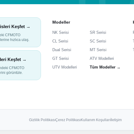
Modeller
isleri Keşfet →
NK Serisi
SR Serisi
deki CFMOTO
lerine hızlıca ulaş.
CL Serisi
SC Serisi
Dual Serisi
MT Serisi
GT Serisi
ATV Modelleri
leri Keşfet →
UTV Modelleri
Tüm Modeller →
indeki CFMOTO
rini görüntüle.
Gizlilik Politikası
Çerez Politikası
Kullanım Koşulları
İletişim