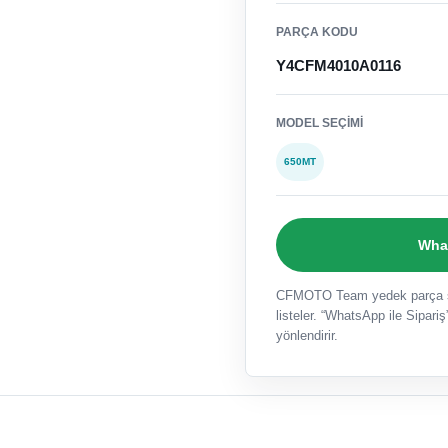
PARÇA KODU
Y4CFM4010A0116
MODEL SEÇIMI
650MT
What
CFMOTO Team yedek parça sat
listeler. “WhatsApp ile Sipariş”
yönlendirir.