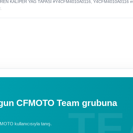
 FREN KALIPER YAG TAPASI #Y4CFM4010A0116, Y4CFM4010A0116 m
.
uygun CFMOTO Team grubuna
FMOTO kullanıcısıyla tanış.