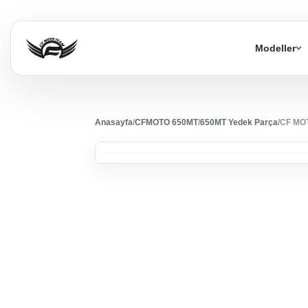
Modeller
Anasayfa
/
CFMOTO 650MT
/
650MT Yedek Parça
/
CF MO