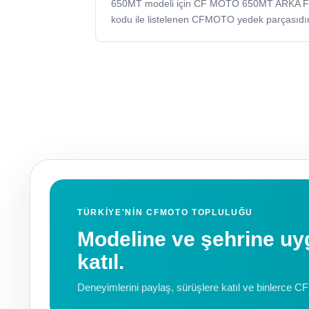
650MT modeli için CF MOTO 650MT ARKA
kodu ile listelenen CFMOTO yedek parçasıdır
TÜRKIYE'NIN CFMOTO TOPLULUĞU
Modeline ve şehrine 
katıl.
Deneyimlerini paylaş, sürüşlere katıl ve binlerce C