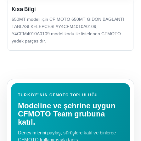
Kısa Bilgi
650MT modeli için CF MOTO 650MT GIDON BAGLANTI
TABLASI KELEPCESI #Y4CFM4010A0109,
Y4CFM4010A0109 model kodu ile listelenen CFMOTO
yedek parçasıdır.
TÜRKIYE'NIN CFMOTO TOPLULUĞU
Modeline ve şehrine uygun
CFMOTO Team grubuna
katıl.
Deneyimlerini paylaş, sürüşlere katıl ve binlerce
CFMOTO kullanıcısıyla tanış.