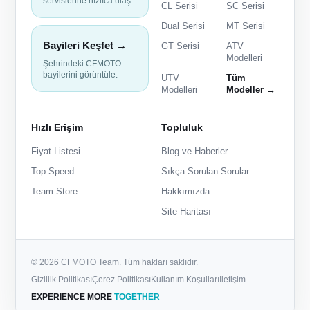
servislerine hızlıca ulaş.
CL Serisi
SC Serisi
Dual Serisi
MT Serisi
Bayileri Keşfet →
GT Serisi
ATV
Modelleri
Şehrindeki CFMOTO
bayilerini görüntüle.
UTV
Tüm
Modelleri
Modeller →
Hızlı Erişim
Topluluk
Fiyat Listesi
Blog ve Haberler
Top Speed
Sıkça Sorulan Sorular
Team Store
Hakkımızda
Site Haritası
© 2026 CFMOTO Team. Tüm hakları saklıdır.
Gizlilik Politikası
Çerez Politikası
Kullanım Koşulları
İletişim
EXPERIENCE MORE
TOGETHER